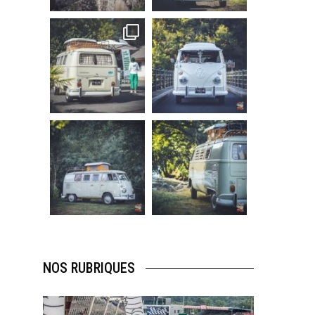
219
3
216
3
becombi
becombi
Sep 10
Août 10
220
4
177
0
becombi
becombi
Août 10
Août 10
120
0
108
0
NOS RUBRIQUES