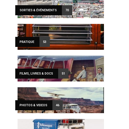
SORTIES & ÉVÉNEMENTS
70
PRATIQUE
53
FILMS, LIVRES & DOCS
51
PHOTOS & VIDEOS
46