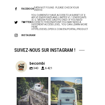
DATA NOT FOUND. PLEASE CHECK YOUR
FACEBOOK
USER ID.
YOU CURRENTLY HAVE ACCESS TO A SUBSET OF X
API V2 ENDPOINTS AND LIMITED V1.1 ENDPOINTS
(E.G. MEDIA POST, OAUTH) ONLY. IF YOU NEED
TWITTER
ACCESS TO THIS ENDPOINT, YOU MAY NEED A
DIFFERENT ACCESS LEVEL. YOU CAN LEARN MORE
HERE:
HTTPS://DEVELOPER.X.COM/EN/PORTAL/PRODUCT
INSTAGRAM
SUIVEZ-NOUS SUR INSTAGRAM !
becombi
340
6 421
becombi
becombi
Sep 15
Sep 12