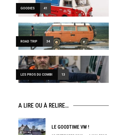
GOODIES
41
ROAD TRIP
34
LES PROS DU COMBI
13
A LIRE OU À RELIRE…
LE GOODTIME VW !