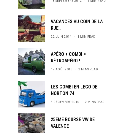
18 SEPTEMBRE 2012
1 MIN READ
VACANCES AU COIN DE LA
RUE…
22 JUIN 2014
1 MIN READ
APÉRO + COMBI =
RÉTROAPÉRO !
17 AOÛT 2013
2 MINS READ
LES COMBI EN LEGO DE
NORTON 74
3 DÉCEMBRE 2014
2 MINS READ
25ÈME BOURSE VW DE
VALENCE