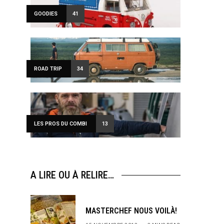
GOODIES
41
ROAD TRIP
34
LES PROS DU COMBI
13
A LIRE OU À RELIRE…
MASTERCHEF NOUS VOILÀ!