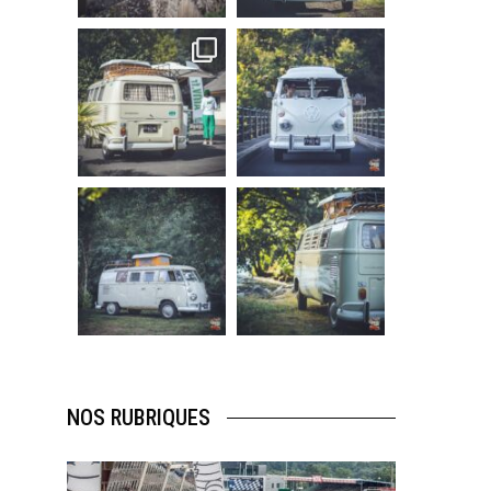
219
3
216
3
becombi
becombi
Sep 10
Août 10
220
4
177
0
becombi
becombi
Août 10
Août 10
120
0
108
0
NOS RUBRIQUES