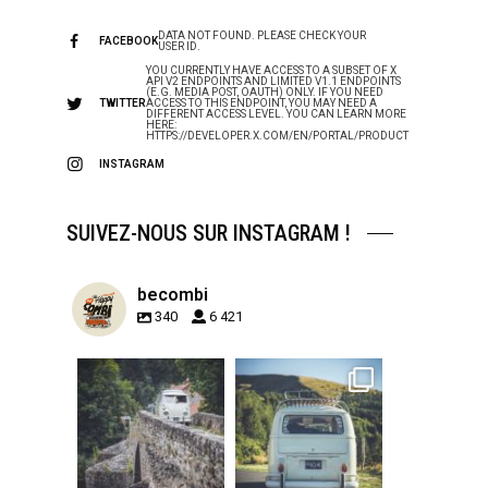
DATA NOT FOUND. PLEASE CHECK YOUR
FACEBOOK
USER ID.
YOU CURRENTLY HAVE ACCESS TO A SUBSET OF X
API V2 ENDPOINTS AND LIMITED V1.1 ENDPOINTS
(E.G. MEDIA POST, OAUTH) ONLY. IF YOU NEED
TWITTER
ACCESS TO THIS ENDPOINT, YOU MAY NEED A
DIFFERENT ACCESS LEVEL. YOU CAN LEARN MORE
HERE:
HTTPS://DEVELOPER.X.COM/EN/PORTAL/PRODUCT
INSTAGRAM
SUIVEZ-NOUS SUR INSTAGRAM !
becombi
340
6 421
becombi
becombi
Sep 15
Sep 12