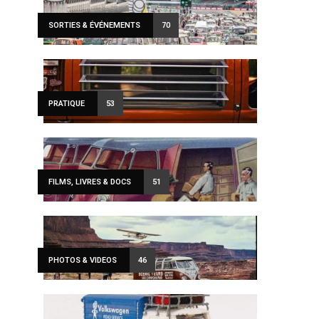
SORTIES & ÉVÉNEMENTS
70
PRATIQUE
53
FILMS, LIVRES & DOCS
51
PHOTOS & VIDEOS
46