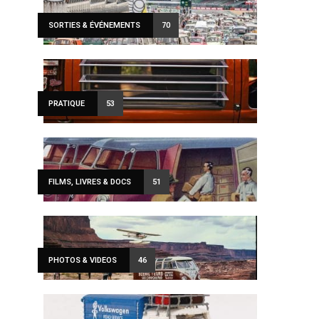
SORTIES & ÉVÉNEMENTS
70
PRATIQUE
53
FILMS, LIVRES & DOCS
51
PHOTOS & VIDEOS
46