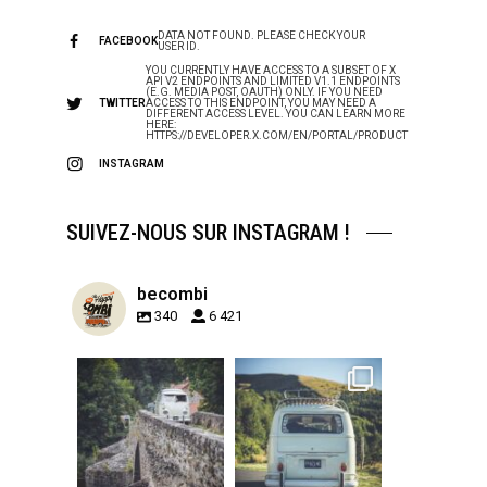
DATA NOT FOUND. PLEASE CHECK YOUR
FACEBOOK
USER ID.
YOU CURRENTLY HAVE ACCESS TO A SUBSET OF X
API V2 ENDPOINTS AND LIMITED V1.1 ENDPOINTS
(E.G. MEDIA POST, OAUTH) ONLY. IF YOU NEED
TWITTER
ACCESS TO THIS ENDPOINT, YOU MAY NEED A
DIFFERENT ACCESS LEVEL. YOU CAN LEARN MORE
HERE:
HTTPS://DEVELOPER.X.COM/EN/PORTAL/PRODUCT
INSTAGRAM
SUIVEZ-NOUS SUR INSTAGRAM !
becombi
340
6 421
becombi
becombi
Sep 15
Sep 12