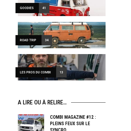
GOODIES
41
ROAD TRIP
34
LES PROS DU COMBI
13
A LIRE OU À RELIRE…
COMBI MAGAZINE #12 :
PLEINS FEUX SUR LE
SYNCRO