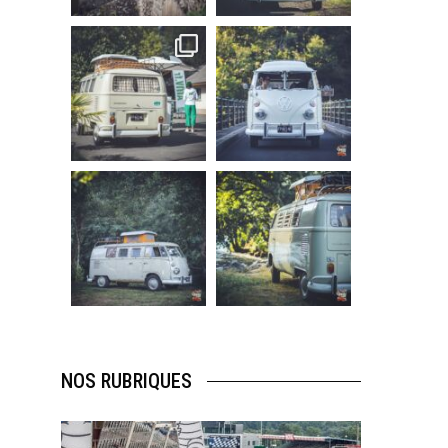
219
3
216
3
becombi
becombi
Sep 10
Août 10
220
4
177
0
becombi
becombi
Août 10
Août 10
120
0
108
0
NOS RUBRIQUES