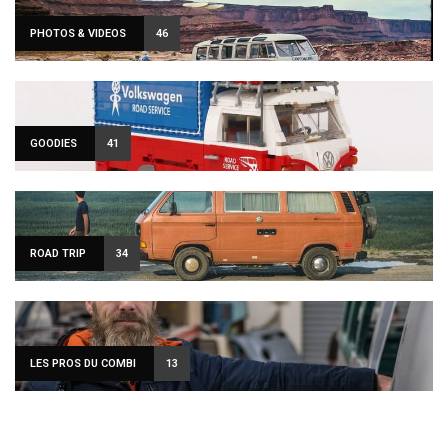
PHOTOS & VIDEOS
46
GOODIES
41
ROAD TRIP
34
LES PROS DU COMBI
13