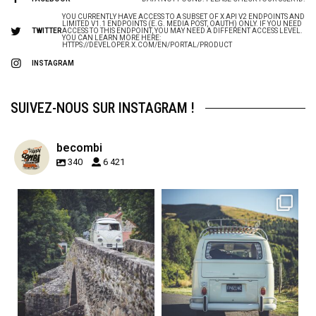
YOU CURRENTLY HAVE ACCESS TO A SUBSET OF X API V2 ENDPOINTS AND
LIMITED V1.1 ENDPOINTS (E.G. MEDIA POST, OAUTH) ONLY. IF YOU NEED
TWITTER
ACCESS TO THIS ENDPOINT, YOU MAY NEED A DIFFERENT ACCESS LEVEL.
YOU CAN LEARN MORE HERE:
HTTPS://DEVELOPER.X.COM/EN/PORTAL/PRODUCT
INSTAGRAM
SUIVEZ-NOUS SUR INSTAGRAM !
becombi
340
6 421
becombi
becombi
Sep 15
Sep 12
219
3
216
3