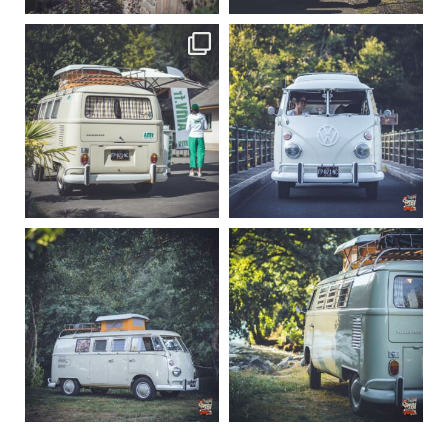
becombi
becombi
Sep 10
Août 10
220
4
177
0
becombi
becombi
Août 10
Août 10
120
0
108
0