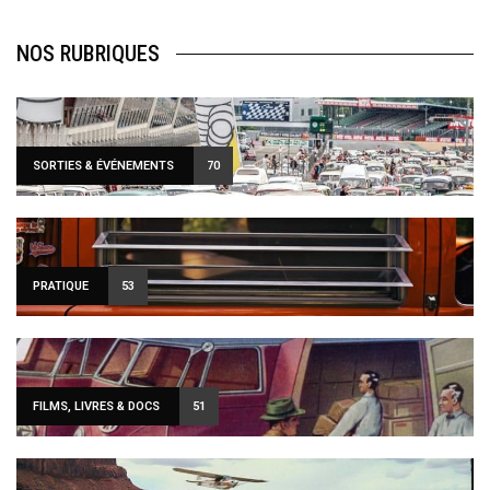
NOS RUBRIQUES
SORTIES & ÉVÉNEMENTS
70
PRATIQUE
53
FILMS, LIVRES & DOCS
51