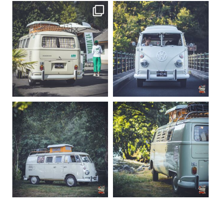
becombi
becombi
Sep 10
Août 10
220
4
177
0
becombi
becombi
Août 10
Août 10
120
0
108
0