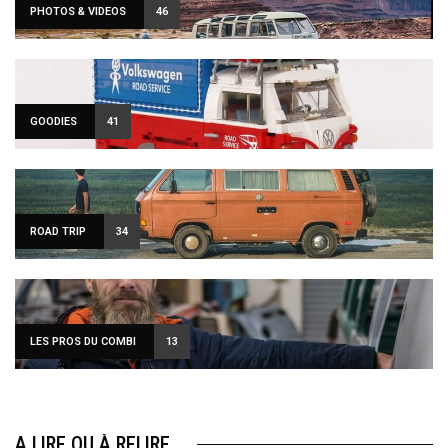
PHOTOS & VIDEOS
46
Sign Up to Our Newsletter
GOODIES
41
Get notified about exclusive offers every week!
ROAD TRIP
34
SIGN UP
I would like to receive news and special offers.
LES PROS DU COMBI
13
A LIRE OU À RELIRE…