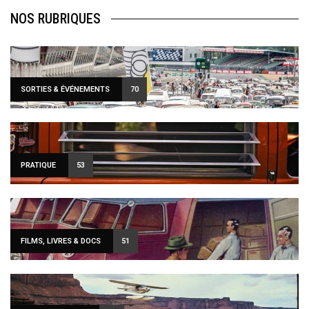
NOS RUBRIQUES
SORTIES & ÉVÉNEMENTS
70
PRATIQUE
53
FILMS, LIVRES & DOCS
51