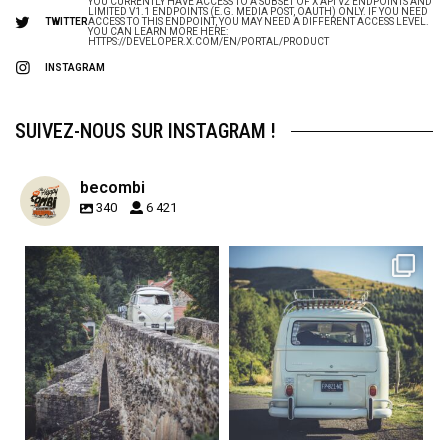
YOU CURRENTLY HAVE ACCESS TO A SUBSET OF X API V2 ENDPOINTS AND
LIMITED V1.1 ENDPOINTS (E.G. MEDIA POST, OAUTH) ONLY. IF YOU NEED
TWITTER
ACCESS TO THIS ENDPOINT, YOU MAY NEED A DIFFERENT ACCESS LEVEL.
YOU CAN LEARN MORE HERE:
HTTPS://DEVELOPER.X.COM/EN/PORTAL/PRODUCT
INSTAGRAM
SUIVEZ-NOUS SUR INSTAGRAM !
becombi
340
6 421
becombi
becombi
Sep 15
Sep 12
219
3
216
3