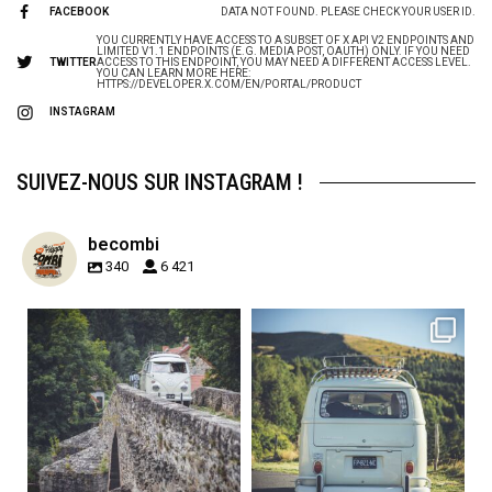
FACEBOOK
DATA NOT FOUND. PLEASE CHECK YOUR USER ID.
YOU CURRENTLY HAVE ACCESS TO A SUBSET OF X API V2 ENDPOINTS AND
LIMITED V1.1 ENDPOINTS (E.G. MEDIA POST, OAUTH) ONLY. IF YOU NEED
TWITTER
ACCESS TO THIS ENDPOINT, YOU MAY NEED A DIFFERENT ACCESS LEVEL.
YOU CAN LEARN MORE HERE:
HTTPS://DEVELOPER.X.COM/EN/PORTAL/PRODUCT
INSTAGRAM
SUIVEZ-NOUS SUR INSTAGRAM !
becombi
340
6 421
becombi
becombi
Sep 15
Sep 12