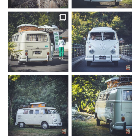
219
3
216
3
becombi
becombi
Sep 10
Août 10
220
4
177
0
becombi
becombi
Août 10
Août 10
120
0
108
0