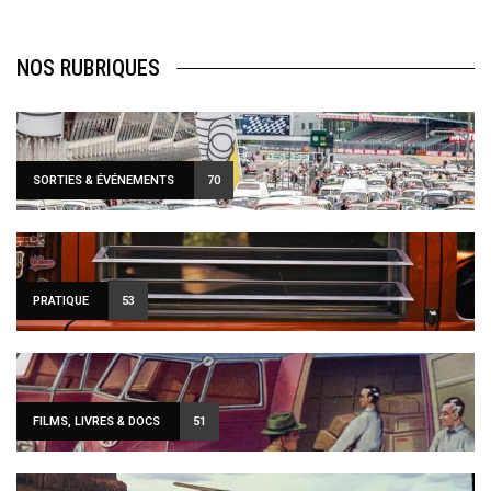
NOS RUBRIQUES
SORTIES & ÉVÉNEMENTS
70
PRATIQUE
53
FILMS, LIVRES & DOCS
51