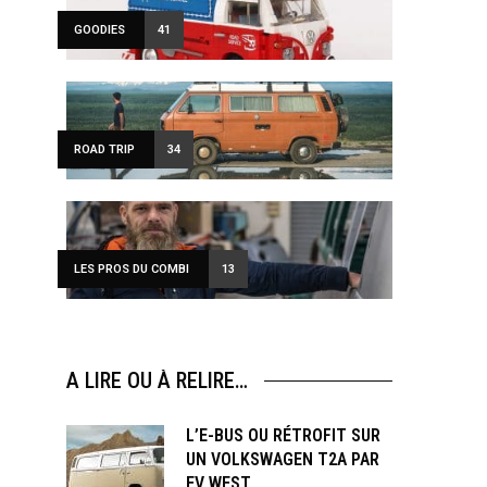
GOODIES
41
ROAD TRIP
34
LES PROS DU COMBI
13
A LIRE OU À RELIRE…
L’E-BUS OU RÉTROFIT SUR
UN VOLKSWAGEN T2A PAR
EV WEST.