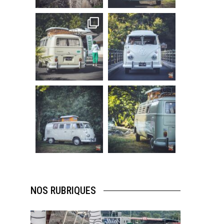
219
3
216
3
becombi
becombi
Sep 10
Août 10
220
4
177
0
becombi
becombi
Août 10
Août 10
120
0
108
0
NOS RUBRIQUES