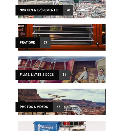
SORTIES & ÉVÉNEMENTS
70
PRATIQUE
53
FILMS, LIVRES & DOCS
51
PHOTOS & VIDEOS
46