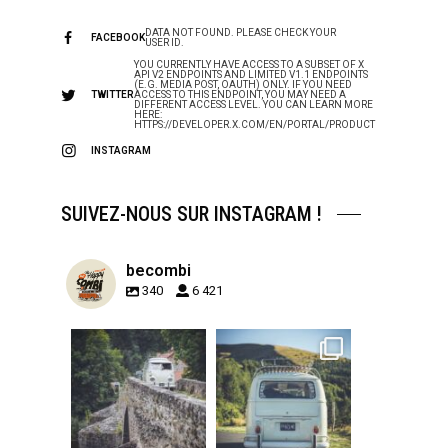
DATA NOT FOUND. PLEASE CHECK YOUR
FACEBOOK
USER ID.
YOU CURRENTLY HAVE ACCESS TO A SUBSET OF X
API V2 ENDPOINTS AND LIMITED V1.1 ENDPOINTS
(E.G. MEDIA POST, OAUTH) ONLY. IF YOU NEED
TWITTER
ACCESS TO THIS ENDPOINT, YOU MAY NEED A
DIFFERENT ACCESS LEVEL. YOU CAN LEARN MORE
HERE:
HTTPS://DEVELOPER.X.COM/EN/PORTAL/PRODUCT
INSTAGRAM
SUIVEZ-NOUS SUR INSTAGRAM !
becombi
340
6 421
becombi
becombi
Sep 15
Sep 12