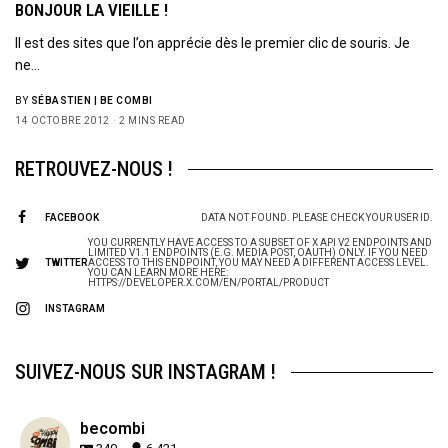
BONJOUR LA VIEILLE !
Il est des sites que l’on apprécie dès le premier clic de souris. Je
ne…
BY
SÉBASTIEN | BE COMBI
14 OCTOBRE 2012
2 MINS READ
RETROUVEZ-NOUS !
FACEBOOK
DATA NOT FOUND. PLEASE CHECK YOUR USER ID.
YOU CURRENTLY HAVE ACCESS TO A SUBSET OF X API V2 ENDPOINTS AND
LIMITED V1.1 ENDPOINTS (E.G. MEDIA POST, OAUTH) ONLY. IF YOU NEED
TWITTER
ACCESS TO THIS ENDPOINT, YOU MAY NEED A DIFFERENT ACCESS LEVEL.
YOU CAN LEARN MORE HERE:
HTTPS://DEVELOPER.X.COM/EN/PORTAL/PRODUCT
INSTAGRAM
SUIVEZ-NOUS SUR INSTAGRAM !
becombi