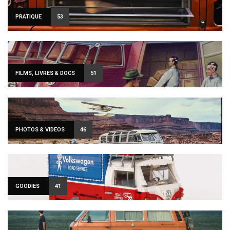
PRATIQUE
53
FILMS, LIVRES & DOCS
51
PHOTOS & VIDEOS
46
GOODIES
41