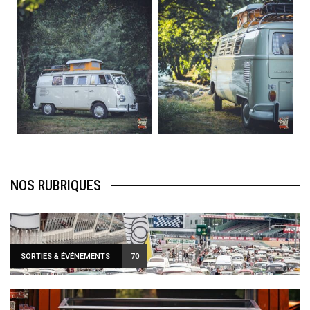
becombi
becombi
Août 10
Août 10
120
0
108
0
NOS RUBRIQUES
SORTIES & ÉVÉNEMENTS
70