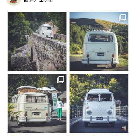
340
6 421
becombi
becombi
Sep 15
Sep 12
219
3
216
3
becombi
becombi
Sep 10
Août 10
220
4
177
0