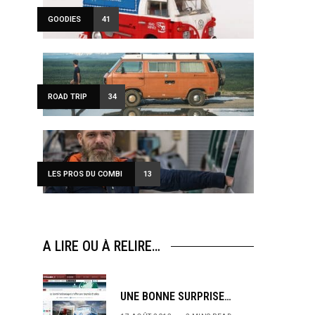
GOODIES
41
ROAD TRIP
34
LES PROS DU COMBI
13
A LIRE OU À RELIRE…
UNE BONNE SURPRISE…