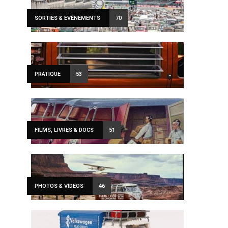
SORTIES & ÉVÉNEMENTS
70
PRATIQUE
53
FILMS, LIVRES & DOCS
51
PHOTOS & VIDEOS
46