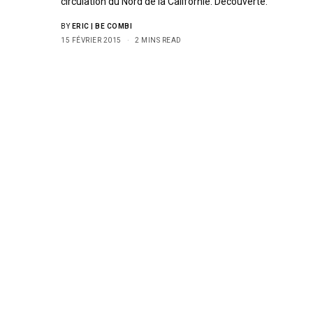
circulation du Nord de la Californie. Découverte.
BY
ERIC | BE COMBI
15 FÉVRIER 2015
2 MINS READ