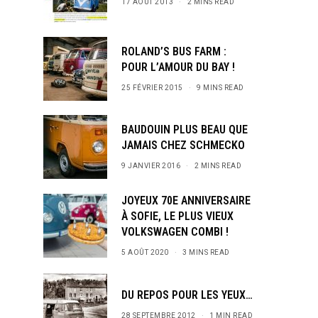
17 AOÛT 2013
2 MINS READ
ROLAND’S BUS FARM :
POUR L’AMOUR DU BAY !
25 FÉVRIER 2015
9 MINS READ
BAUDOUIN PLUS BEAU QUE
JAMAIS CHEZ SCHMECKO
9 JANVIER 2016
2 MINS READ
JOYEUX 70E ANNIVERSAIRE
À SOFIE, LE PLUS VIEUX
VOLKSWAGEN COMBI !
5 AOÛT 2020
3 MINS READ
DU REPOS POUR LES YEUX…
28 SEPTEMBRE 2012
1 MIN READ