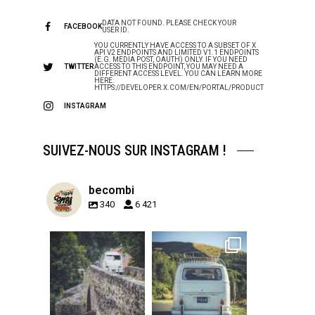
DATA NOT FOUND. PLEASE CHECK YOUR
FACEBOOK
USER ID.
YOU CURRENTLY HAVE ACCESS TO A SUBSET OF X
API V2 ENDPOINTS AND LIMITED V1.1 ENDPOINTS
(E.G. MEDIA POST, OAUTH) ONLY. IF YOU NEED
TWITTER
ACCESS TO THIS ENDPOINT, YOU MAY NEED A
DIFFERENT ACCESS LEVEL. YOU CAN LEARN MORE
HERE:
HTTPS://DEVELOPER.X.COM/EN/PORTAL/PRODUCT
INSTAGRAM
SUIVEZ-NOUS SUR INSTAGRAM !
becombi
340
6 421
becombi
becombi
Sep 15
Sep 12