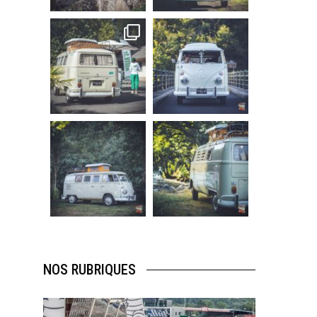
219
3
216
3
becombi
becombi
Sep 10
Août 10
220
4
177
0
becombi
becombi
Août 10
Août 10
120
0
108
0
NOS RUBRIQUES