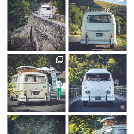
Sep 15
Sep 12
219
3
216
3
becombi
becombi
Sep 10
Août 10
220
4
177
0
becombi
becombi