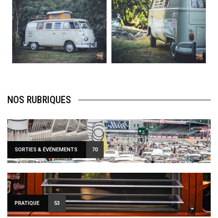
Août 10
Août 10
120
0
108
0
NOS RUBRIQUES
SORTIES & ÉVÉNEMENTS
70
PRATIQUE
53
Sign Up to Our Newsletter