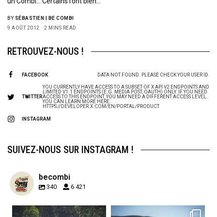
un Combi… Certains l’ont bien…
BY
SÉBASTIEN | BE COMBI
9 AOÛT 2012
2 MINS READ
RETROUVEZ-NOUS !
FACEBOOK
DATA NOT FOUND. PLEASE CHECK YOUR USER ID.
YOU CURRENTLY HAVE ACCESS TO A SUBSET OF X API V2 ENDPOINTS AND
LIMITED V1.1 ENDPOINTS (E.G. MEDIA POST, OAUTH) ONLY. IF YOU NEED
TWITTER
ACCESS TO THIS ENDPOINT, YOU MAY NEED A DIFFERENT ACCESS LEVEL.
YOU CAN LEARN MORE HERE:
HTTPS://DEVELOPER.X.COM/EN/PORTAL/PRODUCT
INSTAGRAM
SUIVEZ-NOUS SUR INSTAGRAM !
becombi
340
6 421
becombi
becombi