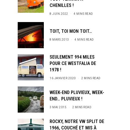
CHENILLES !
8 JUIN 2022
4 MINS READ
TOIT, TOI MON TOIT…
8 MARS 2013
4 MINS READ
SEULEMENT 994 MILES
POUR CE WESTFALIA DE
1978 !
16 JANVIER 2020
2 MINS READ
WEEK-END PLUVIEUX, WEEK-
END… PLUVIEUX !
3 MAI 2015
2 MINS READ
ROCKY, NOTRE VW SPLIT DE
1966, COUCHÉ ET MIS À