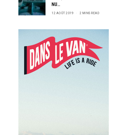
NU…
12 AOÛT 2019
2 MINS READ