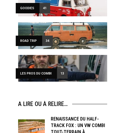
GOODIES
41
ROAD TRIP
34
LES PROS DU COMBI
13
A LIRE OU À RELIRE…
RENAISSANCE DU HALF-
TRACK FOX : UN VW COMBI
TOUT-TERRAIN À