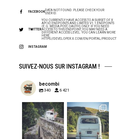
DATA NOT FOUND. PLEASE CHECK YOUR
FACEBOOK
USER ID.
YOU CURRENTLY HAVE ACCESS TO A SUBSET OF X
API V2 ENDPOINTS AND LIMITED V1.1 ENDPOINTS
(E.G. MEDIA POST, OAUTH) ONLY. IF YOU NEED
TWITTER
ACCESS TO THIS ENDPOINT, YOU MAY NEED A
DIFFERENT ACCESS LEVEL. YOU CAN LEARN MORE
HERE:
HTTPS://DEVELOPER.X.COM/EN/PORTAL/PRODUCT
INSTAGRAM
SUIVEZ-NOUS SUR INSTAGRAM !
becombi
340
6 421
becombi
becombi
Sep 15
Sep 12