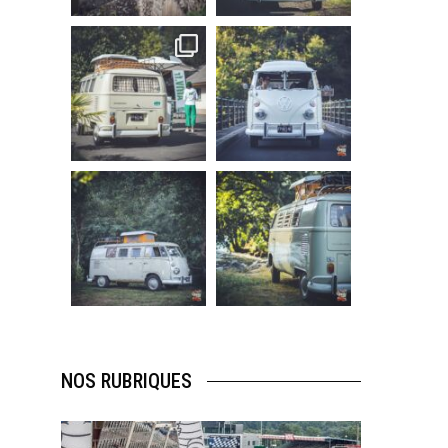
219
3
216
3
becombi
becombi
Sep 10
Août 10
220
4
177
0
becombi
becombi
Août 10
Août 10
120
0
108
0
NOS RUBRIQUES