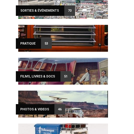
SORTIES & ÉVÉNEMENTS
70
PRATIQUE
53
FILMS, LIVRES & DOCS
51
PHOTOS & VIDEOS
46