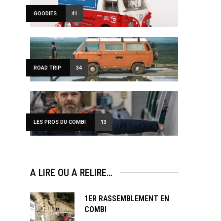
GOODIES
41
ROAD TRIP
34
LES PROS DU COMBI
13
A LIRE OU À RELIRE…
1ER RASSEMBLEMENT EN
COMBI