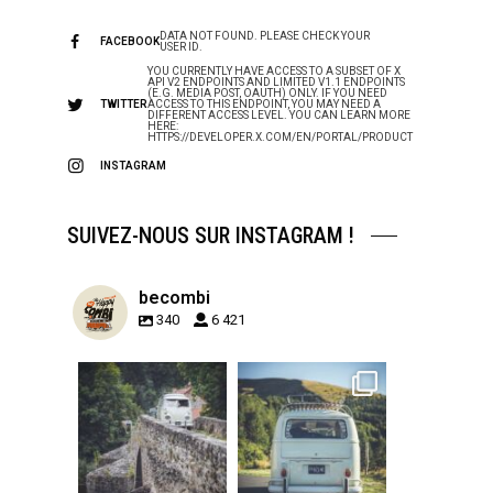
DATA NOT FOUND. PLEASE CHECK YOUR
FACEBOOK
USER ID.
YOU CURRENTLY HAVE ACCESS TO A SUBSET OF X
API V2 ENDPOINTS AND LIMITED V1.1 ENDPOINTS
(E.G. MEDIA POST, OAUTH) ONLY. IF YOU NEED
TWITTER
ACCESS TO THIS ENDPOINT, YOU MAY NEED A
DIFFERENT ACCESS LEVEL. YOU CAN LEARN MORE
HERE:
HTTPS://DEVELOPER.X.COM/EN/PORTAL/PRODUCT
INSTAGRAM
SUIVEZ-NOUS SUR INSTAGRAM !
becombi
340
6 421
becombi
becombi
Sep 15
Sep 12