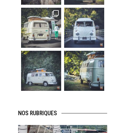
219
3
216
3
becombi
becombi
Sep 10
Août 10
220
4
177
0
becombi
becombi
Août 10
Août 10
120
0
108
0
NOS RUBRIQUES