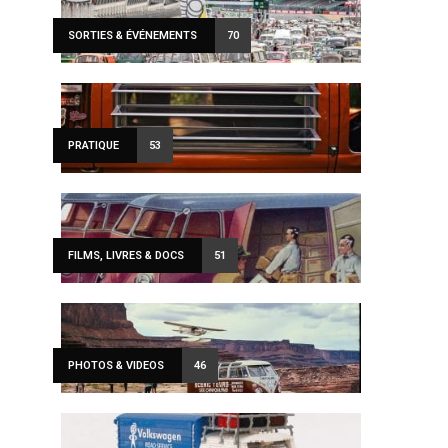
SORTIES & ÉVÉNEMENTS
70
PRATIQUE
53
FILMS, LIVRES & DOCS
51
PHOTOS & VIDEOS
46