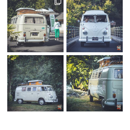
becombi
becombi
Sep 10
Août 10
220
4
177
0
becombi
becombi
Août 10
Août 10
120
0
108
0