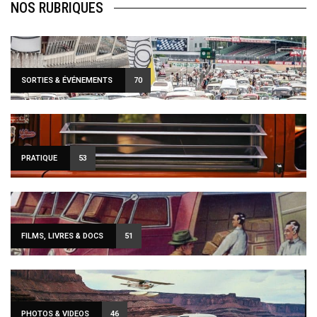
NOS RUBRIQUES
SORTIES & ÉVÉNEMENTS
70
PRATIQUE
53
FILMS, LIVRES & DOCS
51
PHOTOS & VIDEOS
46