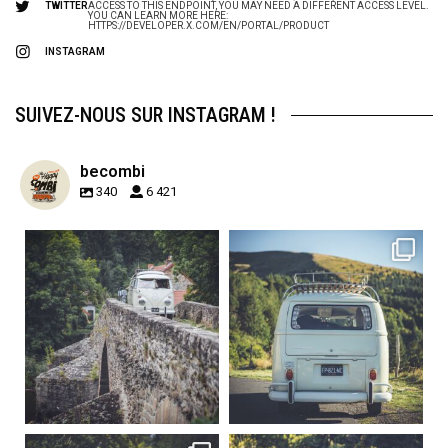
TWITTER
ACCESS TO THIS ENDPOINT, YOU MAY NEED A DIFFERENT ACCESS LEVEL.
YOU CAN LEARN MORE HERE:
HTTPS://DEVELOPER.X.COM/EN/PORTAL/PRODUCT
INSTAGRAM
SUIVEZ-NOUS SUR INSTAGRAM !
becombi
340
6 421
becombi
becombi
Sep 15
Sep 12
219
3
216
3