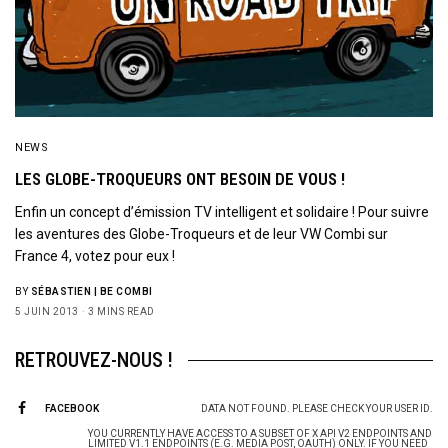
NEWS
LES GLOBE-TROQUEURS ONT BESOIN DE VOUS !
Enfin un concept d’émission TV intelligent et solidaire ! Pour suivre
les aventures des Globe-Troqueurs et de leur VW Combi sur
France 4, votez pour eux !
BY
SÉBASTIEN | BE COMBI
5 JUIN 2013
3 MINS READ
RETROUVEZ-NOUS !
FACEBOOK
DATA NOT FOUND. PLEASE CHECK YOUR USER ID.
YOU CURRENTLY HAVE ACCESS TO A SUBSET OF X API V2 ENDPOINTS AND
LIMITED V1.1 ENDPOINTS (E.G. MEDIA POST, OAUTH) ONLY. IF YOU NEED