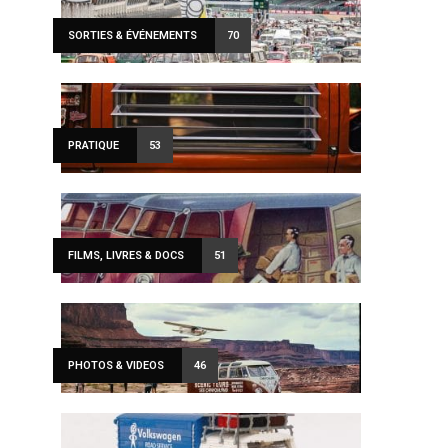
SORTIES & ÉVÉNEMENTS
70
PRATIQUE
53
FILMS, LIVRES & DOCS
51
PHOTOS & VIDEOS
46