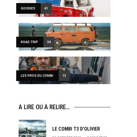
GOODIES
41
ROAD TRIP
34
LES PROS DU COMBI
13
ewsletter
sive offers every
A LIRE OU À RELIRE…
LE COMBI T3 D’OLIVIER