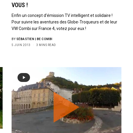
VOUS !
Enfin un concept d’émission TV intelligent et solidaire !
Pour suivre les aventures des Globe-Troqueurs et de leur
VW Combi sur France 4, votez pour eux !
BY
SÉBASTIEN | BE COMBI
5 JUIN 2013
3 MINS READ
Sign Up to Our N
Get notified about exclu
week!