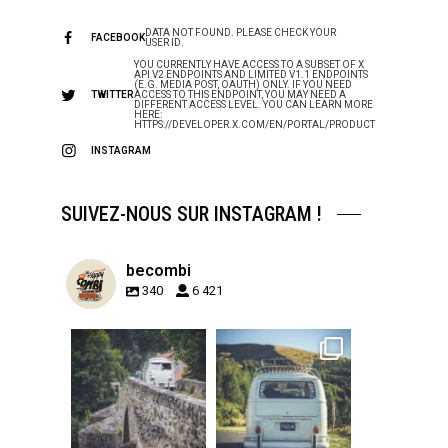
DATA NOT FOUND. PLEASE CHECK YOUR
FACEBOOK
USER ID.
YOU CURRENTLY HAVE ACCESS TO A SUBSET OF X
API V2 ENDPOINTS AND LIMITED V1.1 ENDPOINTS
(E.G. MEDIA POST, OAUTH) ONLY. IF YOU NEED
TWITTER
ACCESS TO THIS ENDPOINT, YOU MAY NEED A
DIFFERENT ACCESS LEVEL. YOU CAN LEARN MORE
HERE:
HTTPS://DEVELOPER.X.COM/EN/PORTAL/PRODUCT
INSTAGRAM
SUIVEZ-NOUS SUR INSTAGRAM !
becombi
340
6 421
becombi
becombi
Sep 15
Sep 12