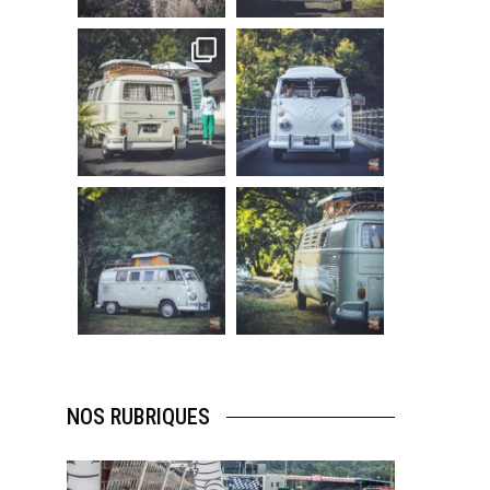
219
3
216
3
becombi
becombi
Sep 10
Août 10
220
4
177
0
becombi
becombi
Août 10
Août 10
120
0
108
0
NOS RUBRIQUES