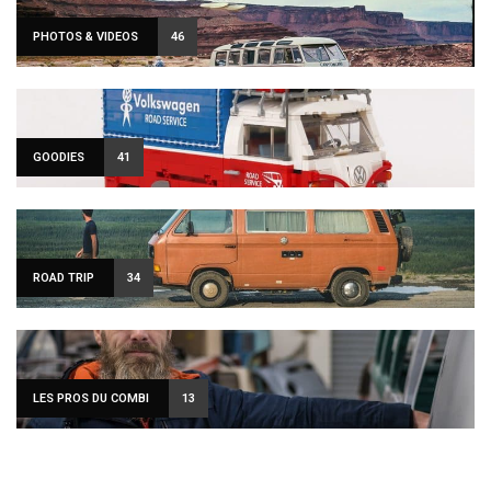
PHOTOS & VIDEOS
46
GOODIES
41
ROAD TRIP
34
LES PROS DU COMBI
13