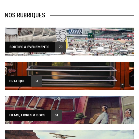
NOS RUBRIQUES
SORTIES & ÉVÉNEMENTS
70
PRATIQUE
53
FILMS, LIVRES & DOCS
51