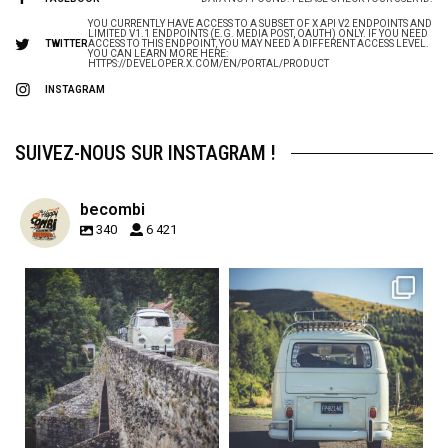
YOU CURRENTLY HAVE ACCESS TO A SUBSET OF X API V2 ENDPOINTS AND
LIMITED V1.1 ENDPOINTS (E.G. MEDIA POST, OAUTH) ONLY. IF YOU NEED
TWITTER
ACCESS TO THIS ENDPOINT, YOU MAY NEED A DIFFERENT ACCESS LEVEL.
YOU CAN LEARN MORE HERE:
HTTPS://DEVELOPER.X.COM/EN/PORTAL/PRODUCT
INSTAGRAM
SUIVEZ-NOUS SUR INSTAGRAM !
becombi
340
6 421
becombi
becombi
Sep 15
Sep 12
219
3
216
3