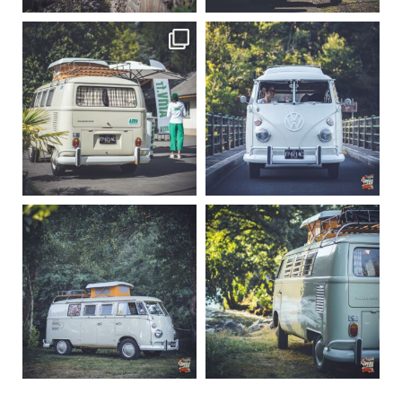
becombi
becombi
Sep 10
Août 10
220
4
177
0
becombi
becombi
Août 10
Août 10
120
0
108
0