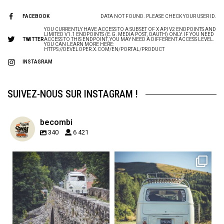
FACEBOOK
DATA NOT FOUND. PLEASE CHECK YOUR USER ID.
YOU CURRENTLY HAVE ACCESS TO A SUBSET OF X API V2 ENDPOINTS AND
LIMITED V1.1 ENDPOINTS (E.G. MEDIA POST, OAUTH) ONLY. IF YOU NEED
TWITTER
ACCESS TO THIS ENDPOINT, YOU MAY NEED A DIFFERENT ACCESS LEVEL.
YOU CAN LEARN MORE HERE:
HTTPS://DEVELOPER.X.COM/EN/PORTAL/PRODUCT
INSTAGRAM
SUIVEZ-NOUS SUR INSTAGRAM !
becombi
340
6 421
becombi
becombi