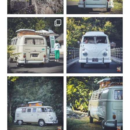
Sep 15
Sep 12
219
3
216
3
becombi
becombi
Sep 10
Août 10
220
4
177
0
becombi
becombi
Août 10
Août 10
120
0
108
0