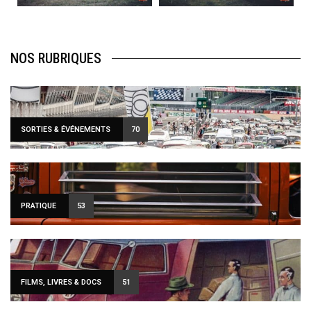
NOS RUBRIQUES
SORTIES & ÉVÉNEMENTS
70
PRATIQUE
53
FILMS, LIVRES & DOCS
51