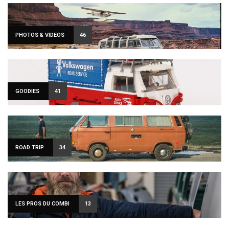
PHOTOS & VIDEOS
46
GOODIES
41
ROAD TRIP
34
LES PROS DU COMBI
13