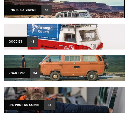
PHOTOS & VIDEOS
46
GOODIES
41
ROAD TRIP
34
LES PROS DU COMBI
13