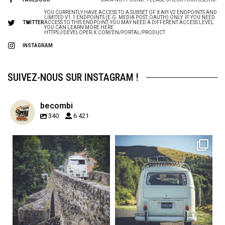
YOU CURRENTLY HAVE ACCESS TO A SUBSET OF X API V2 ENDPOINTS AND
LIMITED V1.1 ENDPOINTS (E.G. MEDIA POST, OAUTH) ONLY. IF YOU NEED
TWITTER
ACCESS TO THIS ENDPOINT, YOU MAY NEED A DIFFERENT ACCESS LEVEL.
YOU CAN LEARN MORE HERE:
HTTPS://DEVELOPER.X.COM/EN/PORTAL/PRODUCT
INSTAGRAM
SUIVEZ-NOUS SUR INSTAGRAM !
becombi
340
6 421
becombi
becombi
Sep 15
Sep 12
219
3
216
3