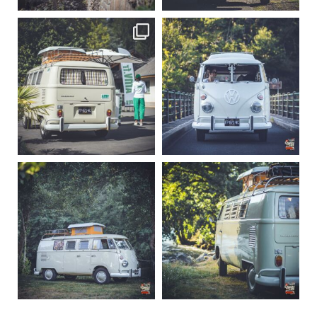
becombi
becombi
Sep 10
Août 10
220
4
177
0
becombi
becombi
Août 10
Août 10
120
0
108
0