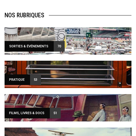
NOS RUBRIQUES
SORTIES & ÉVÉNEMENTS
70
PRATIQUE
53
FILMS, LIVRES & DOCS
51