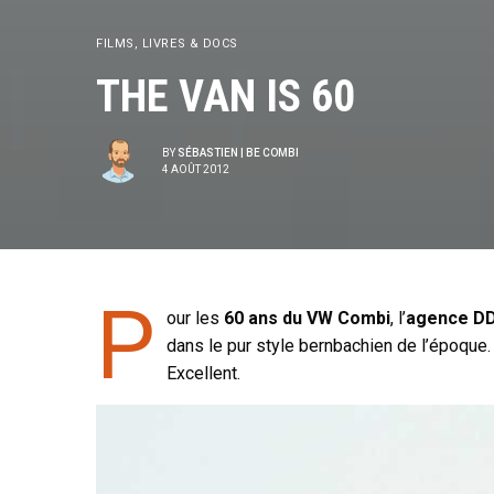
FILMS, LIVRES & DOCS
THE VAN IS 60
BY
SÉBASTIEN | BE COMBI
4 AOÛT 2012
P
our les
60 ans du VW Combi
, l’
agence D
dans le pur style bernbachien de l’époque.
Excellent.