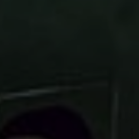
ewsletter
sive offers every