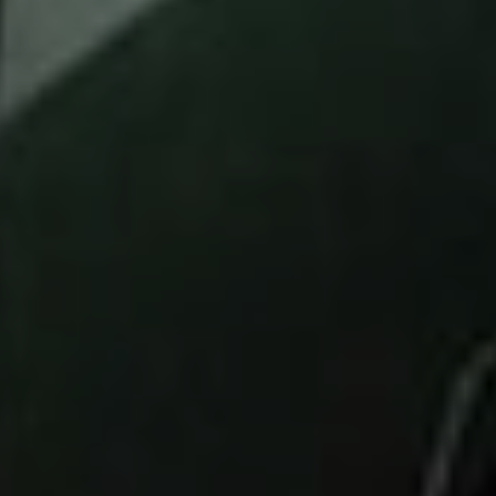
Sign Up to Our N
Get notified about exclu
week!