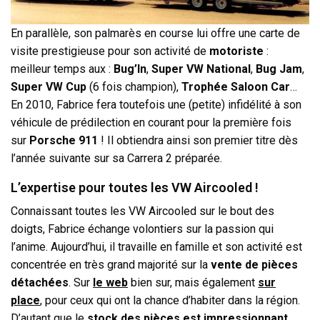
En parallèle, son palmarès en course lui offre une carte de
visite prestigieuse pour son activité de
motoriste
:
meilleur temps aux :
Bug’In
,
Super VW National
,
Bug Jam
,
Super VW Cup
(6 fois champion),
Trophée Saloon Car
…
En 2010, Fabrice fera toutefois une (petite) infidélité à son
véhicule de prédilection en courant pour la première fois
sur
Porsche 911
! Il obtiendra ainsi son premier titre dès
l’année suivante sur sa Carrera 2 préparée.
L’expertise pour toutes les VW Aircooled !
Connaissant toutes les VW Aircooled sur le bout des
doigts, Fabrice échange volontiers sur la passion qui
l’anime. Aujourd’hui, il travaille en famille et son activité est
concentrée en très grand majorité sur la
vente de pièces
détachées
. Sur
le web
bien sur, mais également
sur
place
, pour ceux qui ont la chance d’habiter dans la région.
D’autant que le
stock des pièces est impressionnant
,