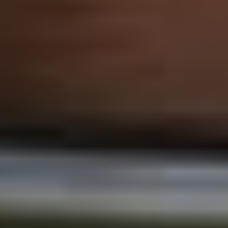
Sign Up to Our Newsletter
Get notified about exclusive offers every week!
SIGN UP
I would like to receive news and special offers.