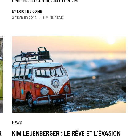
dédiées aux Combi, Cox et dérivés.
BY
ERIC | BE COMBI
2 FÉVRIER 2017
3 MINS READ
NEWS
R
KIM LEUENBERGER : LE RÊVE ET L’ÉVASION