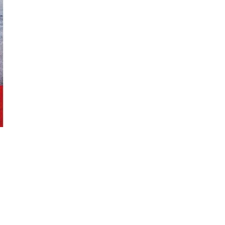
Sign Up to Our Ne
Get notified about exclusi
week!
SIGN UP
I would like to receive news 