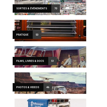
SORTIES & ÉVÉNEMENTS
70
PRATIQUE
53
FILMS, LIVRES & DOCS
51
PHOTOS & VIDEOS
46