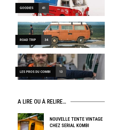
wsletter
GOODIES
41
ve offers every
ROAD TRIP
34
and special offers.
LES PROS DU COMBI
13
A LIRE OU À RELIRE…
NOUVELLE TENTE VINTAGE
CHEZ SERIAL KOMBI