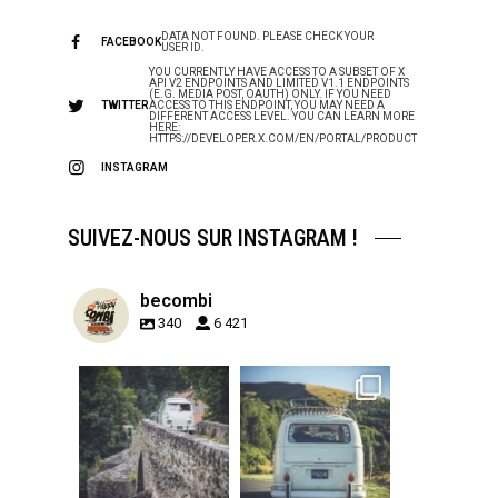
DATA NOT FOUND. PLEASE CHECK YOUR
FACEBOOK
USER ID.
YOU CURRENTLY HAVE ACCESS TO A SUBSET OF X
API V2 ENDPOINTS AND LIMITED V1.1 ENDPOINTS
(E.G. MEDIA POST, OAUTH) ONLY. IF YOU NEED
TWITTER
ACCESS TO THIS ENDPOINT, YOU MAY NEED A
DIFFERENT ACCESS LEVEL. YOU CAN LEARN MORE
HERE:
HTTPS://DEVELOPER.X.COM/EN/PORTAL/PRODUCT
INSTAGRAM
SUIVEZ-NOUS SUR INSTAGRAM !
becombi
340
6 421
becombi
becombi
Sep 15
Sep 12