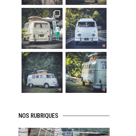
219
3
216
3
becombi
becombi
Sep 10
Août 10
220
4
177
0
becombi
becombi
Août 10
Août 10
120
0
108
0
NOS RUBRIQUES