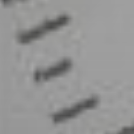
Sign Up to Our Newsletter
Get notified about exclusive offers every week!