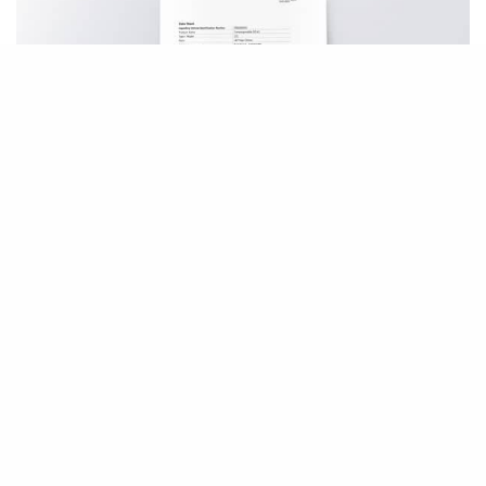
Au final, même si beaucoup d’informations sur ces
différents documents sont déjà accessibles en déchiffrant
la
M-Plate
, il peut être intéressant de disposer d’un
document « officiel », certifié par le constructeur, qui pourra
être conservé et accompagner un véhicule lors de sa
restauration par exemple, ou rassurer un potentiel acheteur
lors de sa revente.
SEE ALSO
FILMS, LIVRES & DOCS