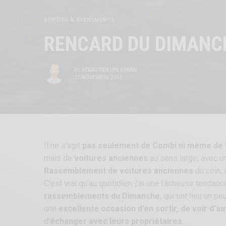
SORTIES & ÉVÉNEMENTS
RENCARD DU DIMANCH
BY
SÉBASTIEN | BE COMBI
17 NOVEMBRE 2013
Il ne s’agit
pas seulement de Combi ni même de 
mais de
voitures anciennes
au sens large, avec u
Rassemblement de voitures anciennes
du coin, 
C’est vrai qu’au quotidien, j’ai une fâcheuse tendan
rassemblements du Dimanche
, qui ont lieu un p
une
excellente occasion d’en sortir, de voir d’
d’
échanger avec leurs propriétaires
.