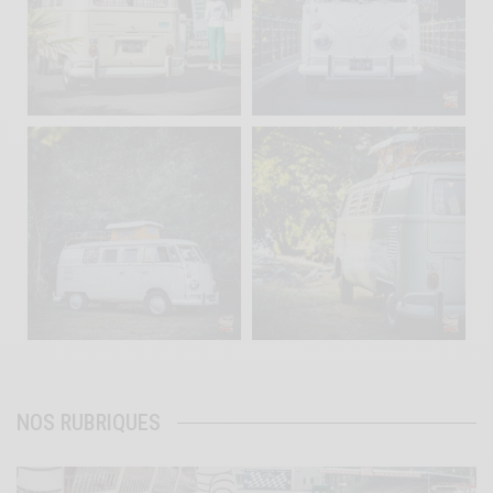
Sep 10
Août 10
220
4
177
0
becombi
becombi
Août 10
Août 10
120
0
108
0
NOS RUBRIQUES