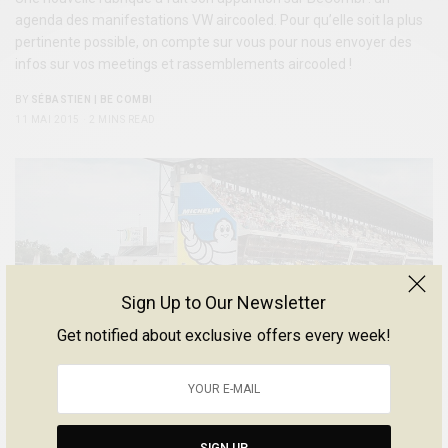
agenda des manifestations VW aircooled. Pour qu’elle soit la plus
pertinente possible, on compte sur vous pour nous envoyer des
infos sur vos meetings et rassemblements aircooled !
BY
SÉBASTIEN | BE COMBI
11 MAI 2015
2 MINS READ
Sign Up to Our Newsletter
Get notified about exclusive offers every week!