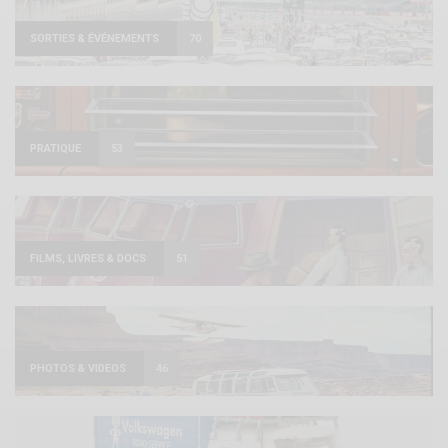
SORTIES & ÉVÉNEMENTS
70
PRATIQUE
53
FILMS, LIVRES & DOCS
51
PHOTOS & VIDEOS
46