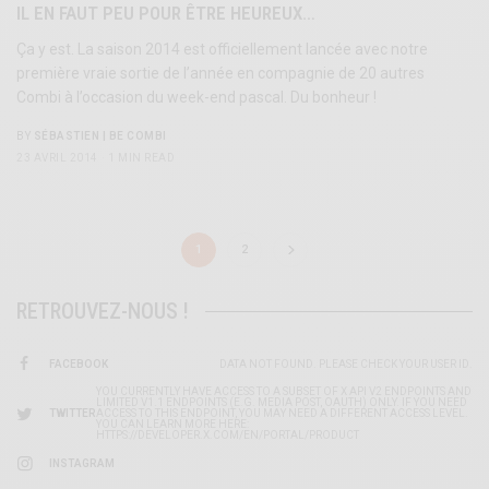
IL EN FAUT PEU POUR ÊTRE HEUREUX…
Ça y est. La saison 2014 est officiellement lancée avec notre
première vraie sortie de l’année en compagnie de 20 autres
Combi à l’occasion du week-end pascal. Du bonheur !
BY
SÉBASTIEN | BE COMBI
23 AVRIL 2014
1 MIN READ
1
2
RETROUVEZ-NOUS !
FACEBOOK
DATA NOT FOUND. PLEASE CHECK YOUR USER ID.
YOU CURRENTLY HAVE ACCESS TO A SUBSET OF X API V2 ENDPOINTS AND
LIMITED V1.1 ENDPOINTS (E.G. MEDIA POST, OAUTH) ONLY. IF YOU NEED
TWITTER
ACCESS TO THIS ENDPOINT, YOU MAY NEED A DIFFERENT ACCESS LEVEL.
YOU CAN LEARN MORE HERE:
HTTPS://DEVELOPER.X.COM/EN/PORTAL/PRODUCT
INSTAGRAM