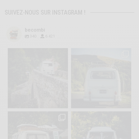
SUIVEZ-NOUS SUR INSTAGRAM !
becombi
340
6 421
becombi
becombi
Sep 15
Sep 12
219
3
216
3
becombi
becombi