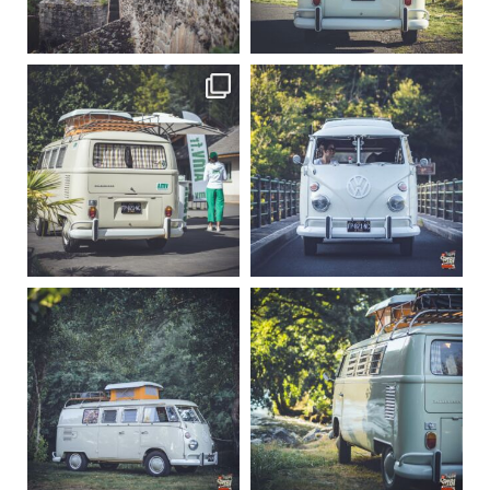
Sep 15
Sep 12
219
3
216
3
becombi
becombi
Sep 10
Août 10
220
4
177
0
becombi
becombi
Août 10
Août 10
120
0
108
0