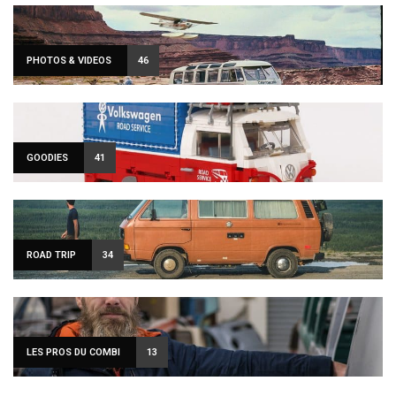
PHOTOS & VIDEOS
46
GOODIES
41
ROAD TRIP
34
LES PROS DU COMBI
13