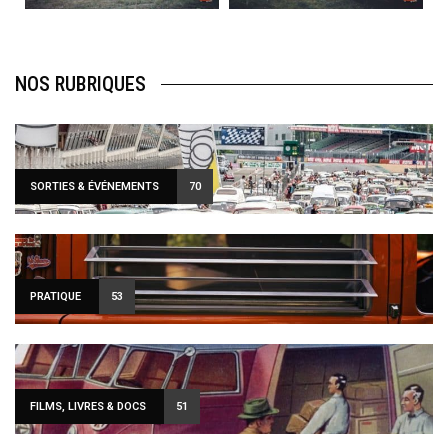
NOS RUBRIQUES
SORTIES & ÉVÉNEMENTS
70
PRATIQUE
53
FILMS, LIVRES & DOCS
51