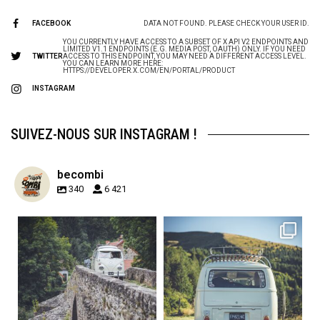
FACEBOOK
DATA NOT FOUND. PLEASE CHECK YOUR USER ID.
YOU CURRENTLY HAVE ACCESS TO A SUBSET OF X API V2 ENDPOINTS AND
LIMITED V1.1 ENDPOINTS (E.G. MEDIA POST, OAUTH) ONLY. IF YOU NEED
TWITTER
ACCESS TO THIS ENDPOINT, YOU MAY NEED A DIFFERENT ACCESS LEVEL.
YOU CAN LEARN MORE HERE:
HTTPS://DEVELOPER.X.COM/EN/PORTAL/PRODUCT
INSTAGRAM
SUIVEZ-NOUS SUR INSTAGRAM !
becombi
340
6 421
becombi
becombi