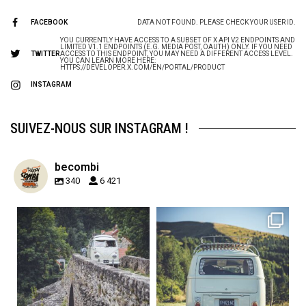
FACEBOOK
DATA NOT FOUND. PLEASE CHECK YOUR USER ID.
YOU CURRENTLY HAVE ACCESS TO A SUBSET OF X API V2 ENDPOINTS AND
LIMITED V1.1 ENDPOINTS (E.G. MEDIA POST, OAUTH) ONLY. IF YOU NEED
TWITTER
ACCESS TO THIS ENDPOINT, YOU MAY NEED A DIFFERENT ACCESS LEVEL.
YOU CAN LEARN MORE HERE:
HTTPS://DEVELOPER.X.COM/EN/PORTAL/PRODUCT
INSTAGRAM
SUIVEZ-NOUS SUR INSTAGRAM !
becombi
340
6 421
becombi
becombi