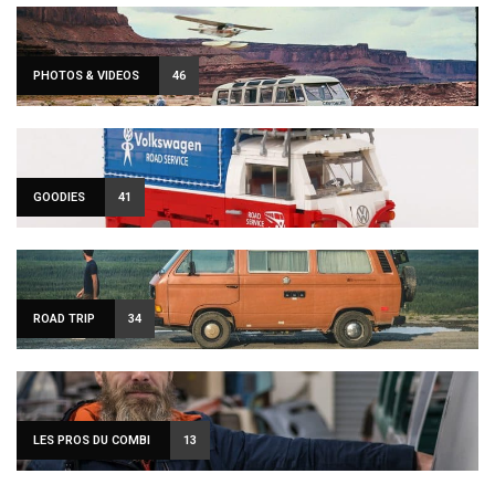
PHOTOS & VIDEOS
46
GOODIES
41
ROAD TRIP
34
LES PROS DU COMBI
13