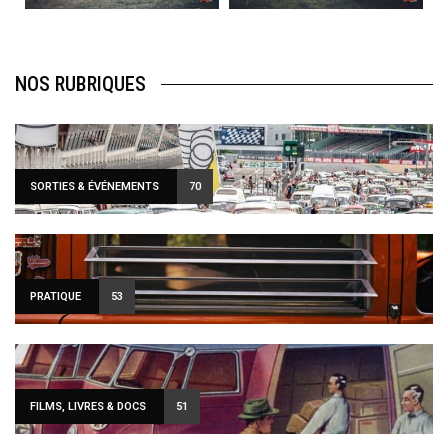
NOS RUBRIQUES
SORTIES & ÉVÉNEMENTS
70
PRATIQUE
53
FILMS, LIVRES & DOCS
51