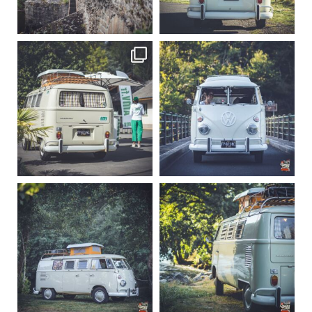
Sep 15
Sep 12
219
3
216
3
becombi
becombi
Sep 10
Août 10
220
4
177
0
becombi
becombi
Août 10
Août 10
120
0
108
0