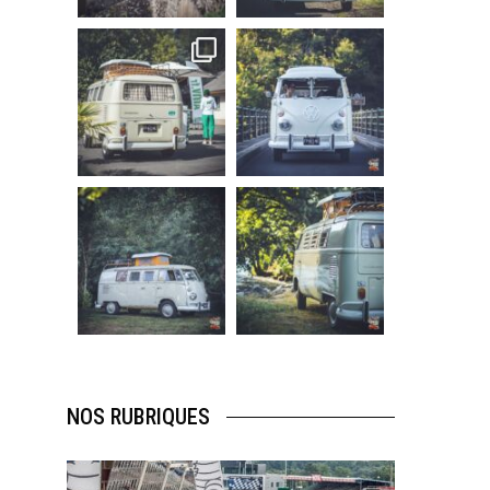
219
3
216
3
becombi
becombi
Sep 10
Août 10
220
4
177
0
becombi
becombi
Août 10
Août 10
120
0
108
0
NOS RUBRIQUES