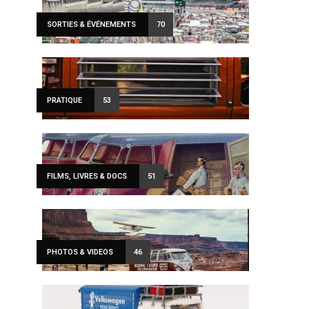
SORTIES & ÉVÉNEMENTS
70
PRATIQUE
53
FILMS, LIVRES & DOCS
51
PHOTOS & VIDEOS
46