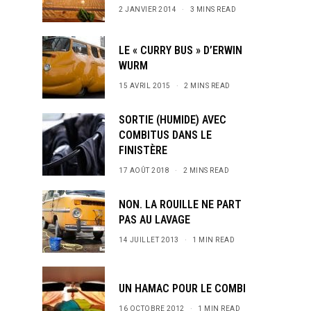
2 JANVIER 2014
3 MINS READ
LE « CURRY BUS » D’ERWIN
WURM
15 AVRIL 2015
2 MINS READ
SORTIE (HUMIDE) AVEC
COMBITUS DANS LE
FINISTÈRE
17 AOÛT 2018
2 MINS READ
NON. LA ROUILLE NE PART
PAS AU LAVAGE
14 JUILLET 2013
1 MIN READ
UN HAMAC POUR LE COMBI
16 OCTOBRE 2012
1 MIN READ