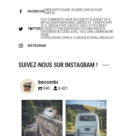
DATA NOT FOUND. PLEASE CHECK YOUR
FACEBOOK
USER ID.
YOU CURRENTLY HAVE ACCESS TO A SUBSET OF X
API V2 ENDPOINTS AND LIMITED V1.1 ENDPOINTS
(E.G. MEDIA POST, OAUTH) ONLY. IF YOU NEED
TWITTER
ACCESS TO THIS ENDPOINT, YOU MAY NEED A
DIFFERENT ACCESS LEVEL. YOU CAN LEARN MORE
HERE:
HTTPS://DEVELOPER.X.COM/EN/PORTAL/PRODUCT
INSTAGRAM
SUIVEZ-NOUS SUR INSTAGRAM !
becombi
340
6 421
becombi
becombi
Sep 15
Sep 12