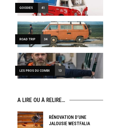
GOODIES
41
ROAD TRIP
34
LES PROS DU COMBI
13
A LIRE OU À RELIRE…
RÉNOVATION D’UNE
JALOUSIE WESTFALIA