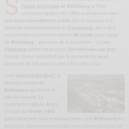
S
l’usine historique
de
Wolfsburg
, la firme
allemande rapatrie dès
1956
sa production dans
une usine nouvellement créée
afin de répondre à la
demande grandissante pour le
Transporter
. Alors qu’il
est possible d’assembler environ
80 Combi
dans l’usine
de
Wolfsburg
– aux côtés de la Coccinelle – l’usine
d’
Hanovre
permet de produire
230 véhicules par jour
.
Cela ne couvre cependant pas la demande qui aurait
nécessité de fabriquer environ 330 Combi / jour…
C’est
Heinrich Nordhoff
, le
directeur général de
Volkwagen
qui choisit le
site de Hanovre. La
construction débute durant
un mois de
février 1955
particulièrement froid et neigeux tandis qu’à
Wolfsburg
les
employés nouvellement recrutés sont formés pour pouvoir