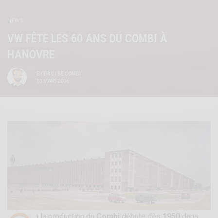
NEWS
VW FÊTE LES 60 ANS DU COMBI À
HANOVRE
BY
ERIC | BE COMBI
13 MARS 2016
i la production du
Combi
débute dès
1950
dans