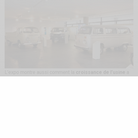
L’expo montre aussi comment la
croissance de l’usine
a
fortement influencé le développement de toute une région
(
la Basse-Saxe
) dans l’Allemagne d’après guerre. Elle
présente enfin des
portraits
d’employés qui ont en
commun la
passion
pour ce véhicule devenu mythique.
Quelques photos de l’usine et de l’expo