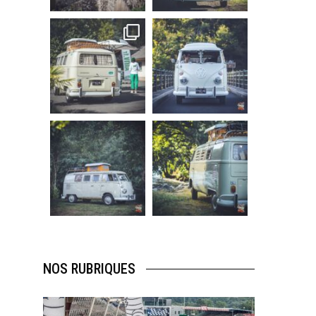
219
3
216
3
becombi
becombi
Sep 10
Août 10
220
4
177
0
becombi
becombi
Août 10
Août 10
120
0
108
0
NOS RUBRIQUES