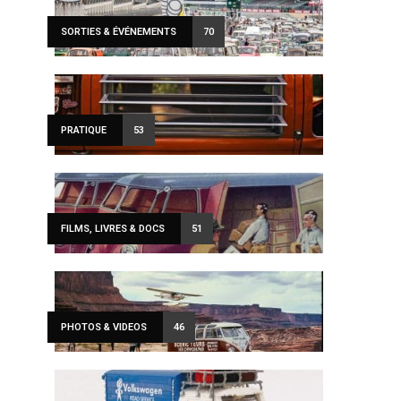
SORTIES & ÉVÉNEMENTS
70
PRATIQUE
53
FILMS, LIVRES & DOCS
51
PHOTOS & VIDEOS
46