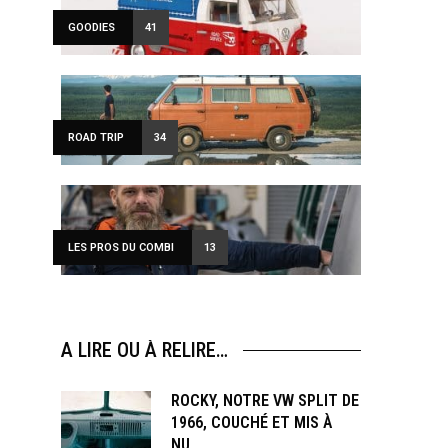
GOODIES
41
ROAD TRIP
34
LES PROS DU COMBI
13
A LIRE OU À RELIRE…
ROCKY, NOTRE VW SPLIT DE
1966, COUCHÉ ET MIS À
NU…