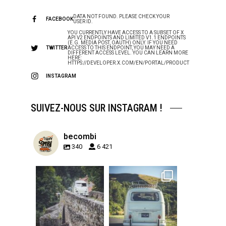
DATA NOT FOUND. PLEASE CHECK YOUR
FACEBOOK
USER ID.
YOU CURRENTLY HAVE ACCESS TO A SUBSET OF X
API V2 ENDPOINTS AND LIMITED V1.1 ENDPOINTS
(E.G. MEDIA POST, OAUTH) ONLY. IF YOU NEED
TWITTER
ACCESS TO THIS ENDPOINT, YOU MAY NEED A
DIFFERENT ACCESS LEVEL. YOU CAN LEARN MORE
HERE:
HTTPS://DEVELOPER.X.COM/EN/PORTAL/PRODUCT
INSTAGRAM
SUIVEZ-NOUS SUR INSTAGRAM !
becombi
340
6 421
becombi
becombi
Sep 15
Sep 12