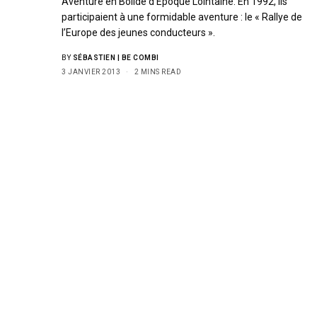
Aventure en Bolide d’Epoque Lointaine. En 1992, ils
participaient à une formidable aventure : le « Rallye de
l’Europe des jeunes conducteurs ».
BY
SÉBASTIEN | BE COMBI
3 JANVIER 2013
2 MINS READ