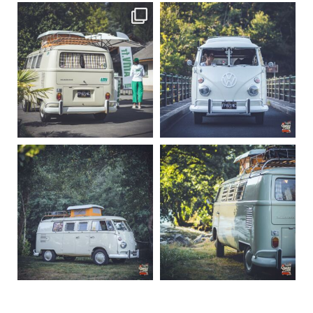
becombi
becombi
Sep 10
Août 10
220
4
177
0
becombi
becombi
Août 10
Août 10
120
0
108
0