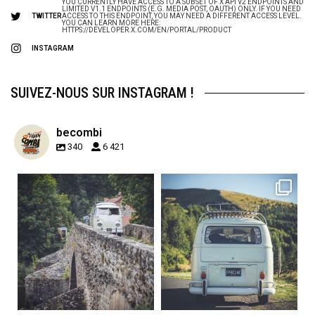
YOU CURRENTLY HAVE ACCESS TO A SUBSET OF X API V2 ENDPOINTS AND
LIMITED V1.1 ENDPOINTS (E.G. MEDIA POST, OAUTH) ONLY. IF YOU NEED
TWITTER
ACCESS TO THIS ENDPOINT, YOU MAY NEED A DIFFERENT ACCESS LEVEL.
YOU CAN LEARN MORE HERE:
HTTPS://DEVELOPER.X.COM/EN/PORTAL/PRODUCT
INSTAGRAM
SUIVEZ-NOUS SUR INSTAGRAM !
becombi
340
6 421
becombi
becombi
Sep 15
Sep 12
219
3
216
3