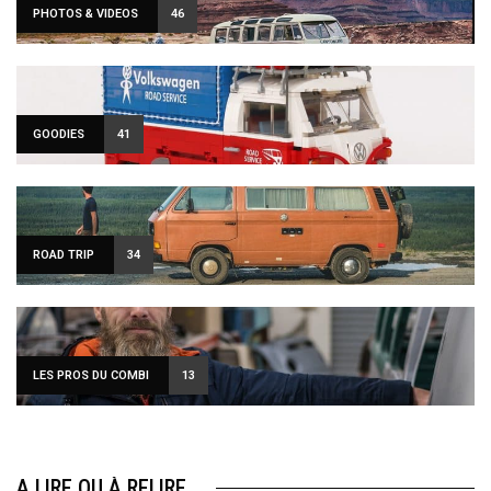
PHOTOS & VIDEOS
46
GOODIES
41
ROAD TRIP
34
LES PROS DU COMBI
13
A LIRE OU À RELIRE…