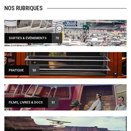
NOS RUBRIQUES
SORTIES & ÉVÉNEMENTS
70
PRATIQUE
53
FILMS, LIVRES & DOCS
51