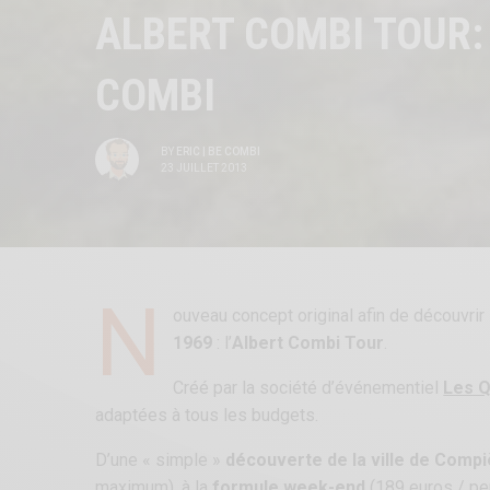
ALBERT COMBI TOUR:
COMBI
BY
ERIC | BE COMBI
23 JUILLET 2013
N
ouveau concept original afin de découvrir
1969
: l’
Albert Combi Tour
.
Créé par la société d’événementiel
Les Q
adaptées à tous les budgets.
D’une « simple »
découverte de la ville de Comp
maximum), à la
formule week-end
(189 euros / pers