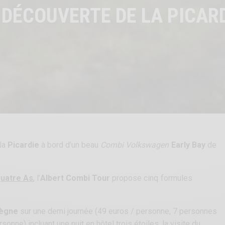
 DÉCOUVERTE DE LA PICARD
 la
Picardie
à bord d’un beau
Combi Volkswagen
Early Bay
de
uatre As
, l’
Albert Combi Tour
propose cinq formules
iègne
sur une demi journée (49 euros / personne, 7 personnes
onne) incluant une nuit en hôtel trois étoiles, la visite du