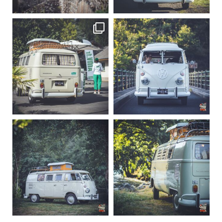
219
3
216
3
becombi
becombi
Sep 10
Août 10
220
4
177
0
becombi
becombi
Août 10
Août 10
120
0
108
0