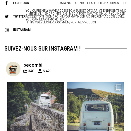
FACEBOOK
DATA NOT FOUND. PLEASE CHECK YOUR USER ID.
YOU CURRENTLY HAVE ACCESS TO A SUBSET OF X API V2 ENDPOINTS AND
LIMITED V1.1 ENDPOINTS (E.G. MEDIA POST, OAUTH) ONLY. IF YOU NEED
TWITTER
ACCESS TO THIS ENDPOINT, YOU MAY NEED A DIFFERENT ACCESS LEVEL.
YOU CAN LEARN MORE HERE:
HTTPS://DEVELOPER.X.COM/EN/PORTAL/PRODUCT
INSTAGRAM
SUIVEZ-NOUS SUR INSTAGRAM !
becombi
340
6 421
becombi
becombi
Sep 15
Sep 12