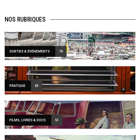
NOS RUBRIQUES
SORTIES & ÉVÉNEMENTS
70
PRATIQUE
53
FILMS, LIVRES & DOCS
51