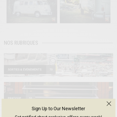
Août 10
Août 10
120
0
108
0
NOS RUBRIQUES
SORTIES & ÉVÉNEMENTS
70
PRATIQUE
53
Sign Up to Our Newsletter