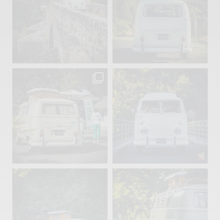
Sep 15
Sep 12
219
3
216
3
becombi
becombi
Sep 10
Août 10
220
4
177
0
becombi
becombi