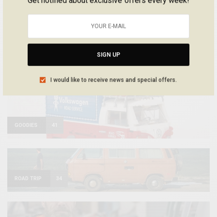
Get notified about exclusive offers every week!
FILMS, LIVRES & DOCS
51
SIGN UP
PHOTOS & VIDEOS
46
I would like to receive news and special offers.
GOODIES
41
ROAD TRIP
34