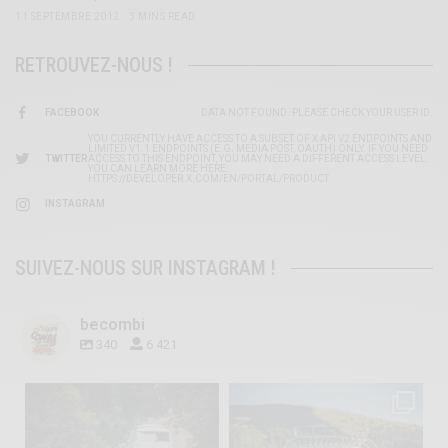
11 SEPTEMBRE 2012
3 MINS READ
RETROUVEZ-NOUS !
FACEBOOK
DATA NOT FOUND. PLEASE CHECK YOUR USER ID.
YOU CURRENTLY HAVE ACCESS TO A SUBSET OF X API V2 ENDPOINTS AND
LIMITED V1.1 ENDPOINTS (E.G. MEDIA POST, OAUTH) ONLY. IF YOU NEED
TWITTER
ACCESS TO THIS ENDPOINT, YOU MAY NEED A DIFFERENT ACCESS LEVEL.
YOU CAN LEARN MORE HERE:
HTTPS://DEVELOPER.X.COM/EN/PORTAL/PRODUCT
INSTAGRAM
SUIVEZ-NOUS SUR INSTAGRAM !
becombi
340
6 421
becombi
becombi