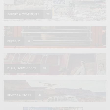
SORTIES & ÉVÉNEMENTS
70
PRATIQUE
53
FILMS, LIVRES & DOCS
51
PHOTOS & VIDEOS
46