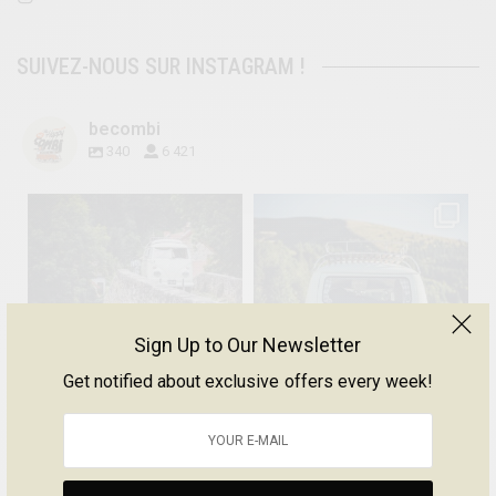
SUIVEZ-NOUS SUR INSTAGRAM !
becombi
340
6 421
becombi
becombi
Sign Up to Our Newsletter
Sep 15
Sep 12
Get notified about exclusive offers every week!
219
3
216
3
becombi
becombi