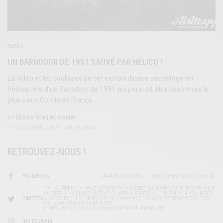
NEWS
UN BARNDOOR DE 1951 SAUVÉ PAR HÉLICO !
La vidéo et les coulisses de cet extraordinaire sauvetage en
hélicoptère d’un Barndoor de 1951 qui pourrait être désormais le
plus vieux Combi de France.
BY
SÉBASTIEN | BE COMBI
13 DÉCEMBRE 2013
6 MINS READ
RETROUVEZ-NOUS !
FACEBOOK
DATA NOT FOUND. PLEASE CHECK YOUR USER ID.
YOU CURRENTLY HAVE ACCESS TO A SUBSET OF X API V2 ENDPOINTS AND
LIMITED V1.1 ENDPOINTS (E.G. MEDIA POST, OAUTH) ONLY. IF YOU NEED
TWITTER
ACCESS TO THIS ENDPOINT, YOU MAY NEED A DIFFERENT ACCESS LEVEL.
YOU CAN LEARN MORE HERE:
HTTPS://DEVELOPER.X.COM/EN/PORTAL/PRODUCT
INSTAGRAM