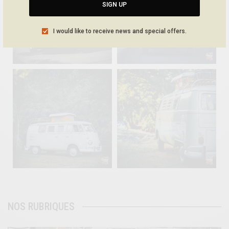
SIGN UP
I would like to receive news and special offers.
Sep 10
Août 10
220
4
177
0
becombi
becombi
Août 10
Août 10
120
0
108
0
NOS RUBRIQUES