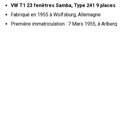
VW T1 23 fenêtres Samba, Type 241 9 places
Fabriqué en 1955 à Wolfsburg, Allemagne
Première immatriculation : 7 Mars 1955, à Arlberg
(Autriche)
VIN : 20116070
Numéro moteur : 200980375
Moteur 1.2 l / 30 HP
Kilométrage compteur : 10.305 km
Couleur: Sealingwax red / Chestnut brown.
Interieur : sièges noirs
Si vos moyens ne vous le permettent pas, mais que vous
êtes tout de même (très) à l’aise financièrement, sachez
que
2 autres Splits
un peu plus « abordables »
(respectivement 50 et 80.000 €)
font également partie
de cette vente aux enchères
. Avis aux amateurs !