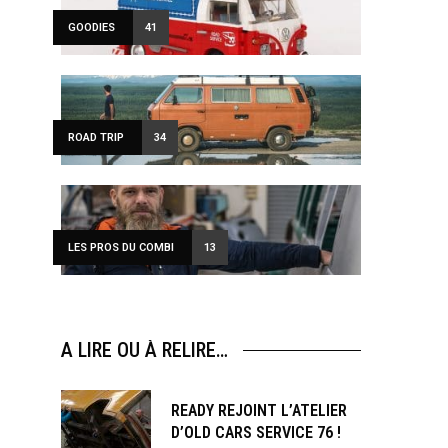
GOODIES
41
ROAD TRIP
34
LES PROS DU COMBI
13
A LIRE OU À RELIRE…
READY REJOINT L’ATELIER
D’OLD CARS SERVICE 76 !