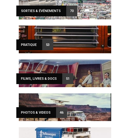
SORTIES & ÉVÉNEMENTS
70
PRATIQUE
53
FILMS, LIVRES & DOCS
51
PHOTOS & VIDEOS
46