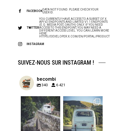
DATA NOT FOUND. PLEASE CHECK YOUR
FACEBOOK
USER ID.
YOU CURRENTLY HAVE ACCESS TO A SUBSET OF X
API V2 ENDPOINTS AND LIMITED V1.1 ENDPOINTS
(E.G. MEDIA POST, OAUTH) ONLY. IF YOU NEED
TWITTER
ACCESS TO THIS ENDPOINT, YOU MAY NEED A
DIFFERENT ACCESS LEVEL. YOU CAN LEARN MORE
HERE:
HTTPS://DEVELOPER.X.COM/EN/PORTAL/PRODUCT
INSTAGRAM
SUIVEZ-NOUS SUR INSTAGRAM !
becombi
340
6 421
becombi
becombi
Sep 15
Sep 12