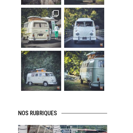
219
3
216
3
becombi
becombi
Sep 10
Août 10
220
4
177
0
becombi
becombi
Août 10
Août 10
120
0
108
0
NOS RUBRIQUES