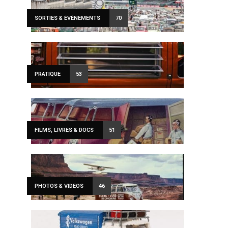
SORTIES & ÉVÉNEMENTS
70
PRATIQUE
53
FILMS, LIVRES & DOCS
51
PHOTOS & VIDEOS
46