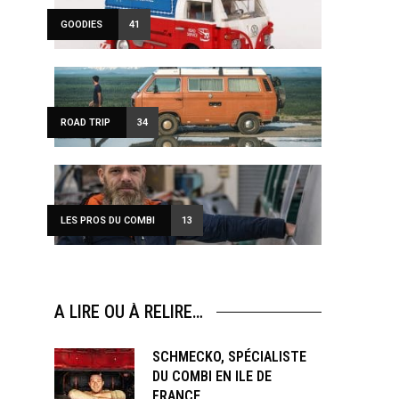
GOODIES
41
ROAD TRIP
34
LES PROS DU COMBI
13
A LIRE OU À RELIRE…
SCHMECKO, SPÉCIALISTE
DU COMBI EN ILE DE
FRANCE