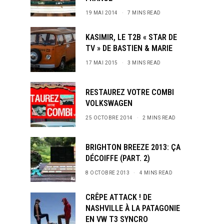
19 MAI 2014
7 MINS READ
KASIMIR, LE T2B « STAR DE
TV » DE BASTIEN & MARIE
17 MAI 2015
3 MINS READ
RESTAUREZ VOTRE COMBI
VOLKSWAGEN
25 OCTOBRE 2014
2 MINS READ
BRIGHTON BREEZE 2013: ÇA
DÉCOIFFE (PART. 2)
8 OCTOBRE 2013
4 MINS READ
CRÊPE ATTACK ! DE
NASHVILLE À LA PATAGONIE
EN VW T3 SYNCRO