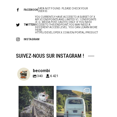
DATA NOT FOUND. PLEASE CHECK YOUR
FACEBOOK
USER ID.
YOU CURRENTLY HAVE ACCESS TO A SUBSET OF X
API V2 ENDPOINTS AND LIMITED V1.1 ENDPOINTS
(E.G. MEDIA POST, OAUTH) ONLY. IF YOU NEED
TWITTER
ACCESS TO THIS ENDPOINT, YOU MAY NEED A
DIFFERENT ACCESS LEVEL. YOU CAN LEARN MORE
HERE:
HTTPS://DEVELOPER.X.COM/EN/PORTAL/PRODUCT
INSTAGRAM
SUIVEZ-NOUS SUR INSTAGRAM !
becombi
340
6 421
becombi
becombi
Sep 15
Sep 12