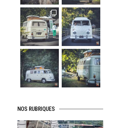
219
3
216
3
becombi
becombi
Sep 10
Août 10
220
4
177
0
becombi
becombi
Août 10
Août 10
120
0
108
0
NOS RUBRIQUES