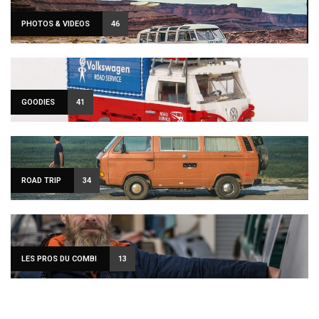
PHOTOS & VIDEOS
46
GOODIES
41
ROAD TRIP
34
LES PROS DU COMBI
13