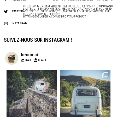
YOU CURRENTLY HAVE ACCESS TO A SUBSET OF X API V2 ENDPOINTS AND
LIMITED V1.1 ENDPOINTS (E.G. MEDIA POST, OAUTH) ONLY. IF YOU NEED
TWITTER
ACCESS TO THIS ENDPOINT, YOU MAY NEED A DIFFERENT ACCESS LEVEL.
YOU CAN LEARN MORE HERE:
HTTPS://DEVELOPER.X.COM/EN/PORTAL/PRODUCT
INSTAGRAM
SUIVEZ-NOUS SUR INSTAGRAM !
becombi
340
6 421
becombi
becombi
Sep 15
Sep 12
219
3
216
3