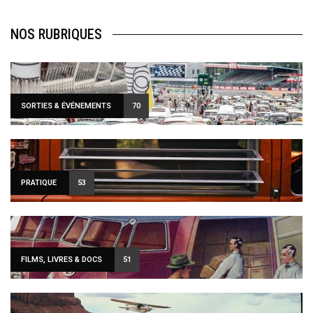
NOS RUBRIQUES
SORTIES & ÉVÉNEMENTS
70
PRATIQUE
53
FILMS, LIVRES & DOCS
51