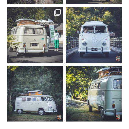
becombi
becombi
Sep 10
Août 10
220
4
177
0
becombi
becombi
Août 10
Août 10
120
0
108
0