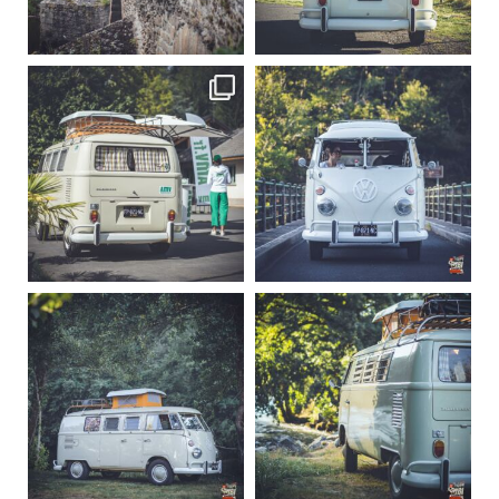
Sep 15
Sep 12
219
3
216
3
becombi
becombi
Sep 10
Août 10
220
4
177
0
becombi
becombi
Août 10
Août 10
120
0
108
0