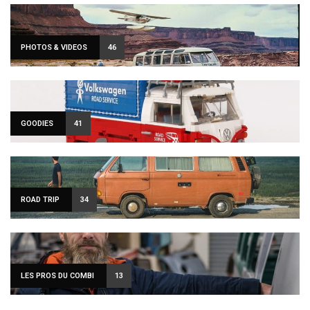
PHOTOS & VIDEOS
46
GOODIES
41
ROAD TRIP
34
LES PROS DU COMBI
13