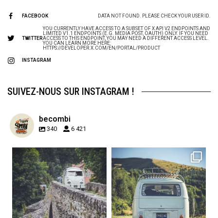
FACEBOOK
DATA NOT FOUND. PLEASE CHECK YOUR USER ID.
YOU CURRENTLY HAVE ACCESS TO A SUBSET OF X API V2 ENDPOINTS AND
LIMITED V1.1 ENDPOINTS (E.G. MEDIA POST, OAUTH) ONLY. IF YOU NEED
TWITTER
ACCESS TO THIS ENDPOINT, YOU MAY NEED A DIFFERENT ACCESS LEVEL.
YOU CAN LEARN MORE HERE:
HTTPS://DEVELOPER.X.COM/EN/PORTAL/PRODUCT
INSTAGRAM
SUIVEZ-NOUS SUR INSTAGRAM !
becombi
340
6 421
becombi
becombi