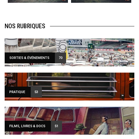
NOS RUBRIQUES
SORTIES & ÉVÉNEMENTS
70
PRATIQUE
53
FILMS, LIVRES & DOCS
51