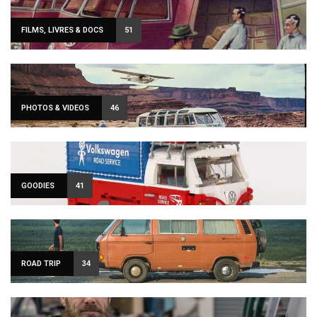
FILMS, LIVRES & DOCS
51
PHOTOS & VIDEOS
46
GOODIES
41
ROAD TRIP
34