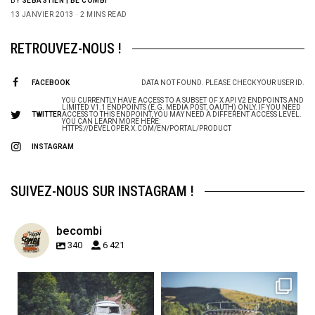
BY
SÉBASTIEN | BE COMBI
13 JANVIER 2013
2 MINS READ
RETROUVEZ-NOUS !
FACEBOOK
DATA NOT FOUND. PLEASE CHECK YOUR USER ID.
YOU CURRENTLY HAVE ACCESS TO A SUBSET OF X API V2 ENDPOINTS AND
LIMITED V1.1 ENDPOINTS (E.G. MEDIA POST, OAUTH) ONLY. IF YOU NEED
TWITTER
ACCESS TO THIS ENDPOINT, YOU MAY NEED A DIFFERENT ACCESS LEVEL.
YOU CAN LEARN MORE HERE:
HTTPS://DEVELOPER.X.COM/EN/PORTAL/PRODUCT
INSTAGRAM
SUIVEZ-NOUS SUR INSTAGRAM !
becombi
340
6 421
becombi
becombi