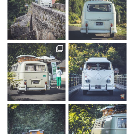
Sep 15
Sep 12
219
3
216
3
becombi
becombi
Sep 10
Août 10
220
4
177
0
becombi
becombi