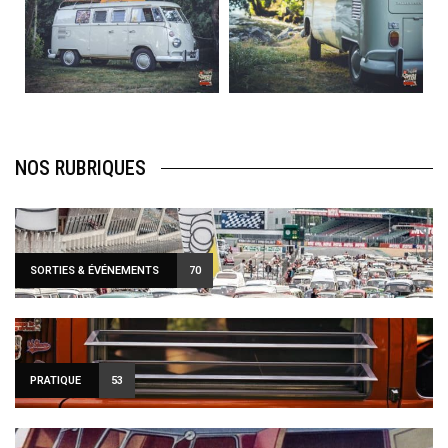
Août 10
Août 10
120
0
108
0
NOS RUBRIQUES
SORTIES & ÉVÉNEMENTS
70
PRATIQUE
53