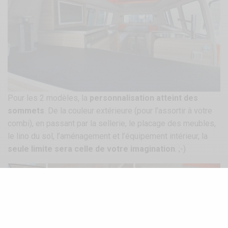
Pour les 2 modèles, la
personnalisation atteint des
sommets
. De la couleur extérieure (pour l’assortir à votre
combi), en passant par la sellerie, le placage des meubles,
le lino du sol, l’aménagement et l’équipement intérieur, la
seule limite sera celle de votre imagination
. ;-)