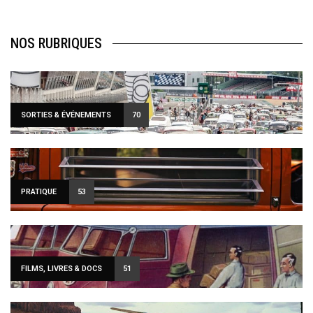
NOS RUBRIQUES
SORTIES & ÉVÉNEMENTS
70
PRATIQUE
53
FILMS, LIVRES & DOCS
51