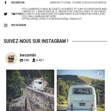
FACEBOOK
DATA NOT FOUND. PLEASE CHECK YOUR USER ID.
YOU CURRENTLY HAVE ACCESS TO A SUBSET OF X API V2 ENDPOINTS AND
LIMITED V1.1 ENDPOINTS (E.G. MEDIA POST, OAUTH) ONLY. IF YOU NEED
TWITTER
ACCESS TO THIS ENDPOINT, YOU MAY NEED A DIFFERENT ACCESS LEVEL.
YOU CAN LEARN MORE HERE:
HTTPS://DEVELOPER.X.COM/EN/PORTAL/PRODUCT
INSTAGRAM
SUIVEZ-NOUS SUR INSTAGRAM !
becombi
340
6 421
becombi
becombi
Sep 15
Sep 12