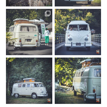
219
3
216
3
becombi
becombi
Sep 10
Août 10
220
4
177
0
becombi
becombi
Août 10
Août 10
120
0
108
0