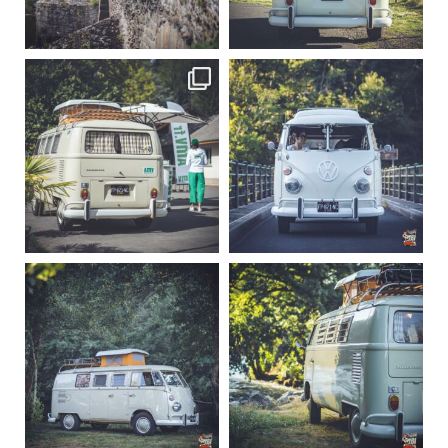
Sep 15
Sep 12
219
3
216
3
becombi
becombi
Sep 10
Août 10
220
4
177
0
becombi
becombi
Août 10
Août 10
120
0
108
0