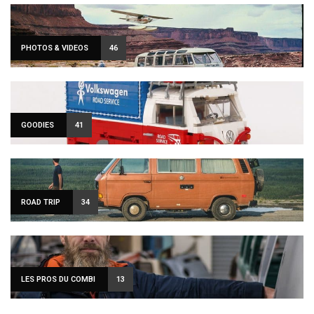
PHOTOS & VIDEOS
46
GOODIES
41
ROAD TRIP
34
LES PROS DU COMBI
13