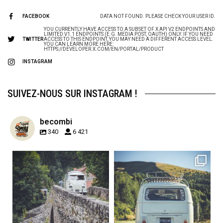
FACEBOOK
DATA NOT FOUND. PLEASE CHECK YOUR USER ID.
YOU CURRENTLY HAVE ACCESS TO A SUBSET OF X API V2 ENDPOINTS AND
LIMITED V1.1 ENDPOINTS (E.G. MEDIA POST, OAUTH) ONLY. IF YOU NEED
TWITTER
ACCESS TO THIS ENDPOINT, YOU MAY NEED A DIFFERENT ACCESS LEVEL.
YOU CAN LEARN MORE HERE:
HTTPS://DEVELOPER.X.COM/EN/PORTAL/PRODUCT
INSTAGRAM
SUIVEZ-NOUS SUR INSTAGRAM !
becombi
340
6 421
becombi
becombi