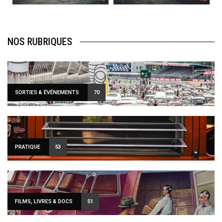
NOS RUBRIQUES
SORTIES & ÉVÉNEMENTS
70
PRATIQUE
53
FILMS, LIVRES & DOCS
51