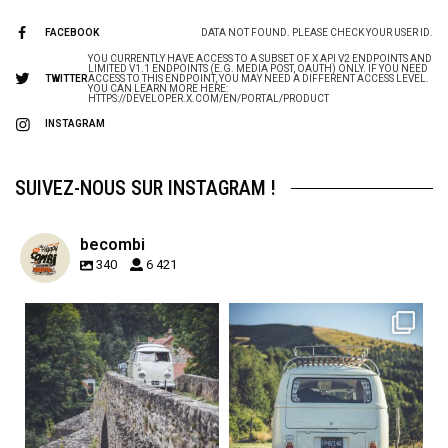
FACEBOOK
DATA NOT FOUND. PLEASE CHECK YOUR USER ID.
YOU CURRENTLY HAVE ACCESS TO A SUBSET OF X API V2 ENDPOINTS AND
LIMITED V1.1 ENDPOINTS (E.G. MEDIA POST, OAUTH) ONLY. IF YOU NEED
TWITTER
ACCESS TO THIS ENDPOINT, YOU MAY NEED A DIFFERENT ACCESS LEVEL.
YOU CAN LEARN MORE HERE:
HTTPS://DEVELOPER.X.COM/EN/PORTAL/PRODUCT
INSTAGRAM
SUIVEZ-NOUS SUR INSTAGRAM !
becombi
340
6 421
becombi
becombi