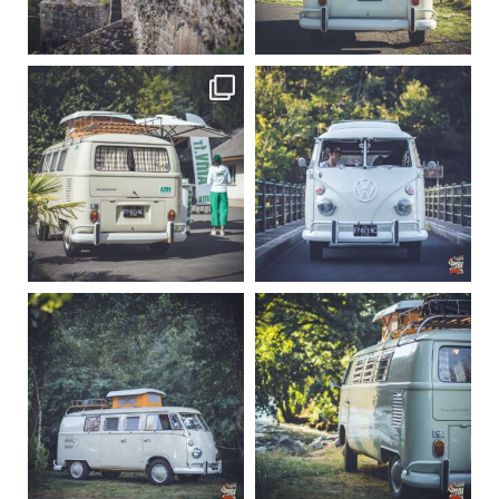
Sep 15
Sep 12
219
3
216
3
becombi
becombi
Sep 10
Août 10
220
4
177
0
becombi
becombi
Août 10
Août 10
120
0
108
0