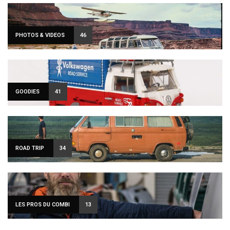
PHOTOS & VIDEOS
46
Sign Up to Our Newsletter
GOODIES
41
Get notified about exclusive offers every week!
ROAD TRIP
34
SIGN UP
I would like to receive news and special offers.
LES PROS DU COMBI
13