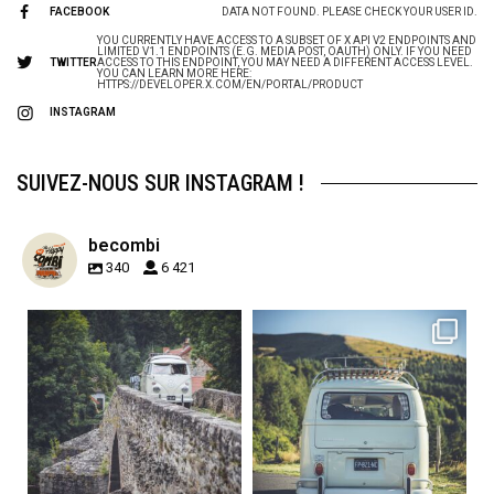
FACEBOOK
DATA NOT FOUND. PLEASE CHECK YOUR USER ID.
YOU CURRENTLY HAVE ACCESS TO A SUBSET OF X API V2 ENDPOINTS AND
LIMITED V1.1 ENDPOINTS (E.G. MEDIA POST, OAUTH) ONLY. IF YOU NEED
TWITTER
ACCESS TO THIS ENDPOINT, YOU MAY NEED A DIFFERENT ACCESS LEVEL.
YOU CAN LEARN MORE HERE:
HTTPS://DEVELOPER.X.COM/EN/PORTAL/PRODUCT
INSTAGRAM
SUIVEZ-NOUS SUR INSTAGRAM !
becombi
340
6 421
becombi
becombi
Sep 15
Sep 12