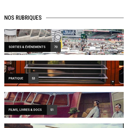
NOS RUBRIQUES
SORTIES & ÉVÉNEMENTS
70
PRATIQUE
53
FILMS, LIVRES & DOCS
51