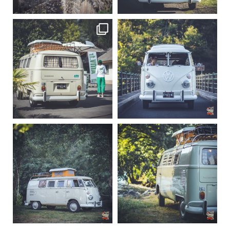
219
3
216
3
becombi
becombi
Sep 10
Août 10
220
4
177
0
becombi
becombi
Août 10
Août 10
120
0
108
0