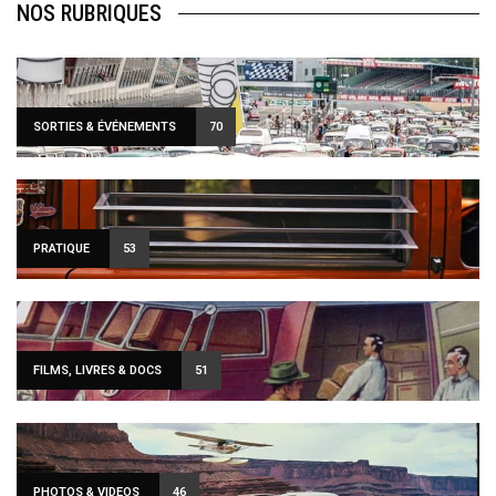
NOS RUBRIQUES
SORTIES & ÉVÉNEMENTS
70
PRATIQUE
53
FILMS, LIVRES & DOCS
51
PHOTOS & VIDEOS
46