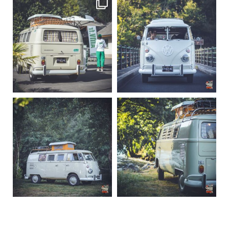
becombi
becombi
SIGN UP
I would like to receive news and special offers.
Sep 10
Août 10
220
4
177
0
becombi
becombi
Août 10
Août 10
120
0
108
0