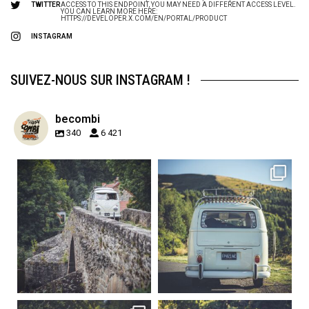
TWITTER
ACCESS TO THIS ENDPOINT, YOU MAY NEED A DIFFERENT ACCESS LEVEL.
YOU CAN LEARN MORE HERE:
HTTPS://DEVELOPER.X.COM/EN/PORTAL/PRODUCT
INSTAGRAM
SUIVEZ-NOUS SUR INSTAGRAM !
becombi
340
6 421
becombi
becombi
Sign Up to Our Newsletter
Get notified about exclusive offers every week!
Sep 15
Sep 12
219
3
216
3