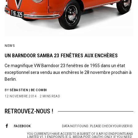
NEWS
UN BARNDOOR SAMBA 23 FENÊTRES AUX ENCHÈRES
Ce magnifique VW Barndoor 23 fenêtres de 1955 dans un état
exceptionnel sera vendu aux enchères le 28 novembre prochain à
Berlin.
BY
SÉBASTIEN | BE COMBI
12 NOVEMBRE 2014
2 MINS READ
RETROUVEZ-NOUS !
FACEBOOK
DATA NOT FOUND. PLEASE CHECK YOUR USER ID.
YOU CURRENTLY HAVE ACCESS TO A SUBSET OF X API V2 ENDPOINTS AND
LIMITED V1.1 ENDPOINTS (E.G. MEDIA POST, OAUTH) ONLY. IF YOU NEED