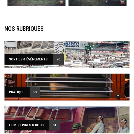
120
0
108
0
NOS RUBRIQUES
SORTIES & ÉVÉNEMENTS
70
PRATIQUE
53
FILMS, LIVRES & DOCS
51