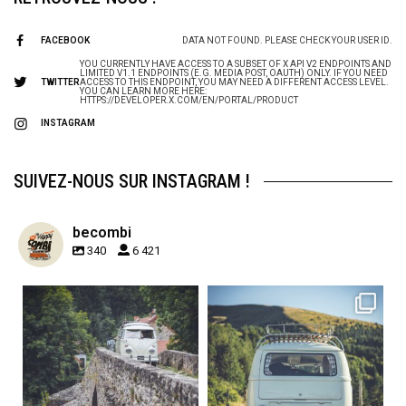
FACEBOOK
DATA NOT FOUND. PLEASE CHECK YOUR USER ID.
YOU CURRENTLY HAVE ACCESS TO A SUBSET OF X API V2 ENDPOINTS AND
LIMITED V1.1 ENDPOINTS (E.G. MEDIA POST, OAUTH) ONLY. IF YOU NEED
TWITTER
ACCESS TO THIS ENDPOINT, YOU MAY NEED A DIFFERENT ACCESS LEVEL.
YOU CAN LEARN MORE HERE:
HTTPS://DEVELOPER.X.COM/EN/PORTAL/PRODUCT
INSTAGRAM
SUIVEZ-NOUS SUR INSTAGRAM !
becombi
340
6 421
becombi
becombi