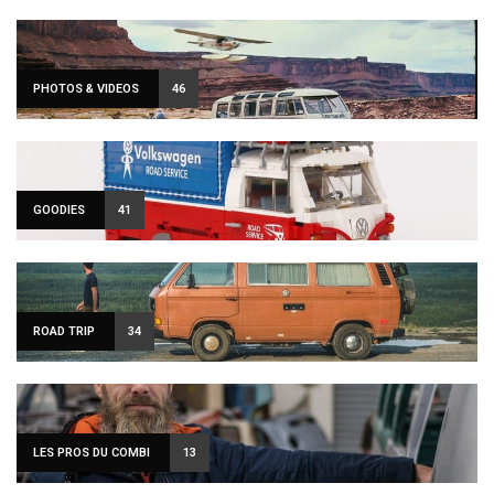
PHOTOS & VIDEOS
46
GOODIES
41
ROAD TRIP
34
LES PROS DU COMBI
13