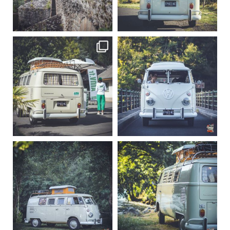
Sep 15
Sep 12
219
3
216
3
becombi
becombi
Sep 10
Août 10
220
4
177
0
becombi
becombi
Août 10
Août 10