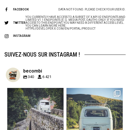
FACEBOOK
DATA NOT FOUND. PLEASE CHECK YOUR USER ID.
YOU CURRENTLY HAVE ACCESS TO A SUBSET OF X API V2 ENDPOINTS AND
LIMITED V1.1 ENDPOINTS (E.G. MEDIA POST, OAUTH) ONLY. IF YOU NEED
TWITTER
ACCESS TO THIS ENDPOINT, YOU MAY NEED A DIFFERENT ACCESS LEVEL.
YOU CAN LEARN MORE HERE:
HTTPS://DEVELOPER.X.COM/EN/PORTAL/PRODUCT
INSTAGRAM
SUIVEZ-NOUS SUR INSTAGRAM !
becombi
340
6 421
becombi
becombi