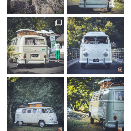
Sep 15
Sep 12
219
3
216
3
becombi
becombi
Sep 10
Août 10
220
4
177
0
becombi
becombi
Août 10
Août 10
120
0
108
0