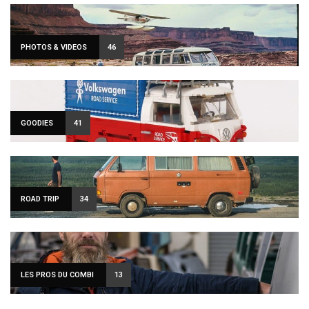
PHOTOS & VIDEOS
46
GOODIES
41
ROAD TRIP
34
LES PROS DU COMBI
13