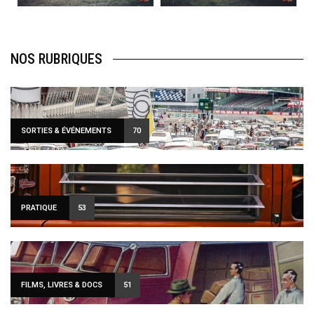
NOS RUBRIQUES
SORTIES & ÉVÉNEMENTS
70
PRATIQUE
53
FILMS, LIVRES & DOCS
51