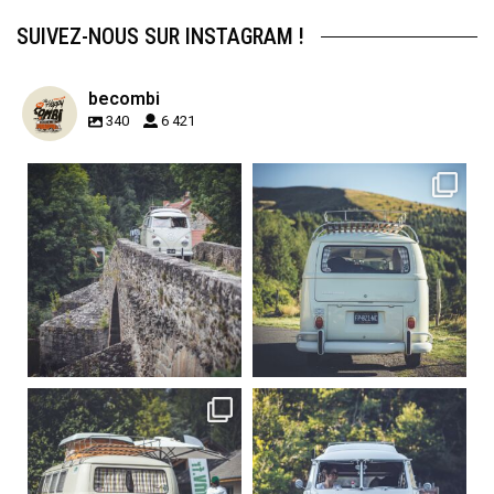
SUIVEZ-NOUS SUR INSTAGRAM !
becombi
340
6 421
becombi
becombi
Sep 15
Sep 12
219
3
216
3
becombi
becombi