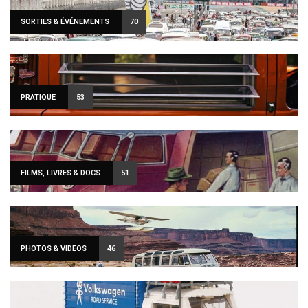
SORTIES & ÉVÉNEMENTS
70
PRATIQUE
53
FILMS, LIVRES & DOCS
51
PHOTOS & VIDEOS
46