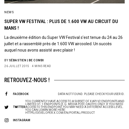
NEWS
SUPER VW FESTIVAL : PLUS DE 1.600 VW AU CIRCUIT DU
MANS !
La deuxième édition du Super VW Festival s’est tenue du 24 au 26
juillet et a rassemblé près de 1.600 VW aircooled. Un succès
auquel nous avons assisté avec plaisir !
BY
SÉBASTIEN | BE COMBI
26 JUILLET 2015
4 MINS READ
RETROUVEZ-NOUS !
FACEBOOK
DATA NOT FOUND. PLEASE CHECK YOUR USER ID.
YOU CURRENTLY HAVE ACCESS TO A SUBSET OF X API V2 ENDPOINTS AND
LIMITED V1.1 ENDPOINTS (E.G. MEDIA POST, OAUTH) ONLY. IF YOU NEED
TWITTER
ACCESS TO THIS ENDPOINT, YOU MAY NEED A DIFFERENT ACCESS LEVEL.
YOU CAN LEARN MORE HERE:
HTTPS://DEVELOPER.X.COM/EN/PORTAL/PRODUCT
INSTAGRAM