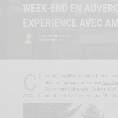
WEEK-END EN AUVERG
EXPERIENCE AVEC A
BY
SÉBASTIEN | BE COMBI
13 SEPTEMBRE 2022
C’
est grâce à
AMV
, l’assureur bien conn
plaisir de participer au Festival
Aces Ex
Rocky, notre Volkswagen Split de 1966, a
AMV, partenaire de ce bel évènement qui se tenait à