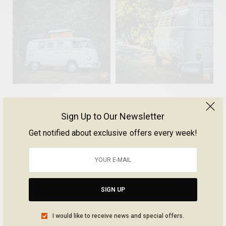
Août 10
Août 10
120
0
108
0
Sign Up to Our Newsletter
NOS RUBRIQUES
Get notified about exclusive offers every week!
SORTIES & ÉVÉNEMENTS
70
SIGN UP
I would like to receive news and special offers.