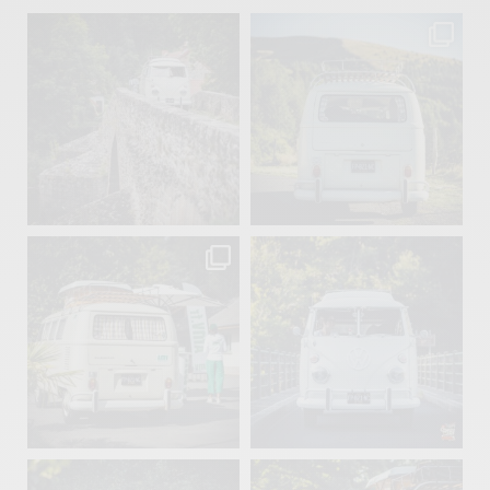
becombi
becombi
Sep 15
Sep 12
219
3
216
3
becombi
becombi
Sep 10
Août 10
220
4
177
0
becombi
becombi