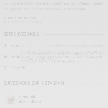
mon VW Combi Westfalia à sillonner les routes de Franche-Comté
pour pêcher les plus belles rivières de France. Magique.
BY
SÉBASTIEN | BE COMBI
25 JUILLET 2013
2 MINS READ
RETROUVEZ-NOUS !
FACEBOOK
DATA NOT FOUND. PLEASE CHECK YOUR USER ID.
YOU CURRENTLY HAVE ACCESS TO A SUBSET OF X API V2 ENDPOINTS AND
LIMITED V1.1 ENDPOINTS (E.G. MEDIA POST, OAUTH) ONLY. IF YOU NEED
TWITTER
ACCESS TO THIS ENDPOINT, YOU MAY NEED A DIFFERENT ACCESS LEVEL.
YOU CAN LEARN MORE HERE:
HTTPS://DEVELOPER.X.COM/EN/PORTAL/PRODUCT
INSTAGRAM
SUIVEZ-NOUS SUR INSTAGRAM !
becombi
340
6 421