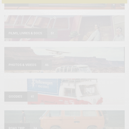
PRATIQUE
53
FILMS, LIVRES & DOCS
51
PHOTOS & VIDEOS
46
GOODIES
41
ROAD TRIP
34